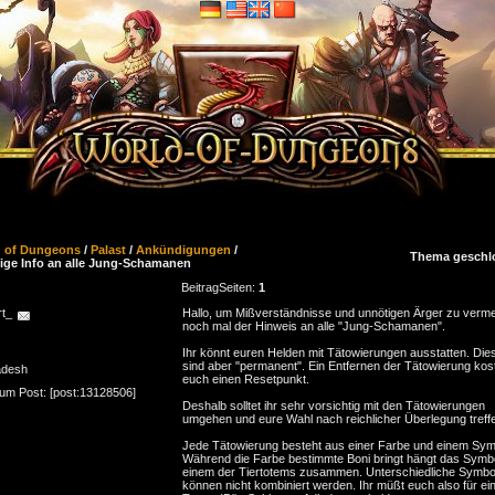
d of Dungeons
/
Palast
/
Ankündigungen
/
Thema geschl
ige Info an alle Jung-Schamanen
Beitrag
Seiten:
1
rt_
Hallo, um Mißverständnisse und unnötigen Ärger zu verm
noch mal der Hinweis an alle "Jung-Schamanen".
Ihr könnt euren Helden mit Tätowierungen ausstatten. Die
sind aber "permanent". Ein Entfernen der Tätowierung kos
adesh
euch einen Resetpunkt.
zum Post: [post:13128506]
Deshalb solltet ihr sehr vorsichtig mit den Tätowierungen
umgehen und eure Wahl nach reichlicher Überlegung treff
Jede Tätowierung besteht aus einer Farbe und einem Sym
Während die Farbe bestimmte Boni bringt hängt das Symbo
einem der Tiertotems zusammen. Unterschiedliche Symbo
können nicht kombiniert werden. Ihr müßt euch also für ei