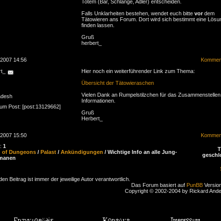
Totem (Bär, Schlange, Adler) entscheiden.
Falls Unklarheiten bestehen, wendet euch bitte
vor
dem
Tätowieren ans Forum. Dort wird sich bestimmt eine Lösu
finden lassen.
Gruß
herbert_
.2007 14:56
Komment
rt_
Hier noch ein weiterführender Link zum Thema:
Übersicht der Tätowieraschen
Vielen Dank an Rumpelstilzchen für das Zusammenstellen
adesh
Informationen.
zum Post: [post:13129662]
Gruß
Herbert_
.2007 15:50
Komment
n:
1
d of Dungeons
/
Palast
/
Ankündigungen
/ Wichtige Info an alle Jung-
geschl
manen
den Beitrag ist immer der jeweilige Autor verantwortlich.
Das Forum basiert auf
PunBB
Version
Copyright © 2002-2004 by Rickard And