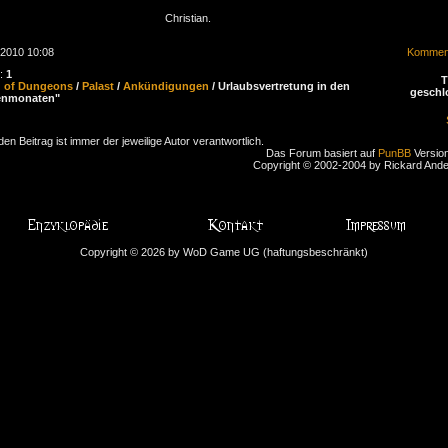
Christian.
.2010 10:08
Komment
n:
1
d of Dungeons
/
Palast
/
Ankündigungen
/ Urlaubsvertretung in den
geschl
enmonaten"
den Beitrag ist immer der jeweilige Autor verantwortlich.
Das Forum basiert auf
PunBB
Version
Copyright © 2002-2004 by Rickard And
Copyright © 2026 by WoD Game UG (haftungsbeschränkt)