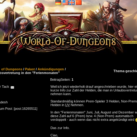
d of Dungeons
/
Palast
/
Ankündigungen
/
Thema geschl
bsvertretung in den "Ferienmonaten"
Beitrag
Seiten:
1
r Tack
Weil ich jetzt wiederholt drauf angeschrieben wurde, hier e
kurze Info zur Zahl der Helden, die man in Urlaubsvertret
nehmen kann.
Standardmäßig können Prem-Spieler 3 Helden, Non-Prem
adesh
Helden in
UV
Nehmen.
zum Post: [post:16265511]
In den "Ferienmonaten" Juni, Juli, August und Dezember w
diese Zahl auf 6 (Prem) bzw. 4 (Non-Prem) automatisch
verdoppelt - auch wenn das nicht extra angekündigt wird
Das zur Info.
Ciao,