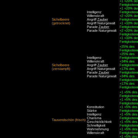
+1 +20% de
Fertigkeiten
+1 +20% de
Intelligenz
Fertigkeiten
Willenskraft
+2 +20% de
Sichelbeere
Angriff
Zauber
Fertigkeiten
(getrocknet)
Angriff Naturgewalt
+1 +10% de
Parade
Zauber
Fertigkeiten
Parade Naturgewalt
+2 +20% de
Fertigkeiten
+1 +10% de
Fertigkeiten
+25% des
Fertigkeiten
+25% des
Intelligenz
Fertigkeiten
Willenskraft
+34% des
Sichelbeere
Angriff
Zauber
Fertigkeiten
(zerstampft)
Angriff Naturgewalt
+17% des
Parade
Zauber
Fertigkeiten
Parade Naturgewalt
+34% des
Fertigkeiten
+17% des
Fertigkeiten
+1 +5% des
Fertigkeiten
+1 +5% des
Fertigkeiten
Konstitution
+1 +5% des
Stärke
Fertigkeiten
Intelligenz
+1 +5% des
Charisma
Fertigkeiten
Tausendschön (frisch)
Geschicklichkeit
+1 +5% des
Schnelligkeit
Fertigkeiten
Wahrnehmung
+1 +5% des
Willenskraft
Fertigkeiten
+1 +5% des