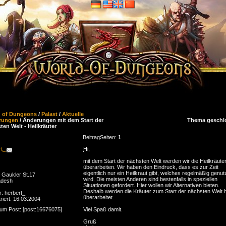
d of Dungeons
/
Palast
/
Aktuelle
rungen
/ Änderungen mit dem Start der
Thema geschl
ten Welt - Heilkräuter
Beitrag
Seiten:
1
rt_
Hi
,
mit dem Start der nächsten Welt werden wir die Heilkräute
überarbeiten. Wir haben den Eindruck, dass es zur Zeit
eigentlich nur ein Heilkraut gibt, welches regelmäßig genut
Gaukler St.17
wird. Die meisten Anderen sind bestenfalls in speziellen
adesh
Situationen gefordert. Hier wollen wir Alternativen bieten.
Deshalb werden die Kräuter zum Start der nächsten Welt h
r: herbert_
überarbeitet.
riert: 16.03.2004
zum Post: [post:16676075]
Viel Spaß damit.
Gruß