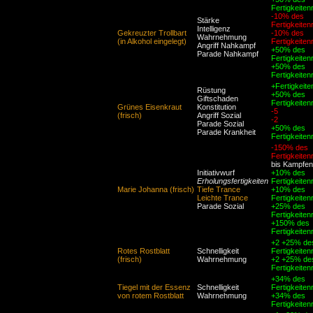
Fertigkeiten
-10% des
Stärke
Fertigkeiten
Intelligenz
Gekreuzter Trollbart
-10% des
Wahrnehmung
(in Alkohol eingelegt)
Fertigkeiten
Angriff Nahkampf
+50% des
Parade Nahkampf
Fertigkeiten
+50% des
Fertigkeiten
+Fertigkeite
Rüstung
+50% des
Giftschaden
Fertigkeiten
Grünes Eisenkraut
Konstitution
-5
(frisch)
Angriff Sozial
-2
Parade Sozial
+50% des
Parade Krankheit
Fertigkeiten
-150% des
Fertigkeiten
bis Kampfe
Initiativwurf
+10% des
Erholungsfertigkeiten
Fertigkeiten
Marie Johanna (frisch)
Tiefe Trance
+10% des
Leichte Trance
Fertigkeiten
Parade Sozial
+25% des
Fertigkeiten
+150% des
Fertigkeiten
+2 +25% de
Rotes Rostblatt
Schnelligkeit
Fertigkeiten
(frisch)
Wahrnehmung
+2 +25% de
Fertigkeiten
+34% des
Tiegel mit der Essenz
Schnelligkeit
Fertigkeiten
von rotem Rostblatt
Wahrnehmung
+34% des
Fertigkeiten