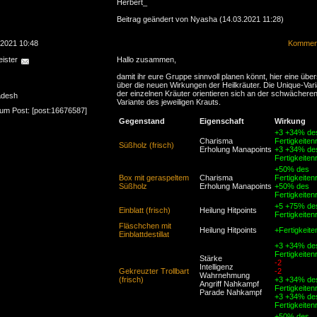
Herbert_
Beitrag geändert von Nyasha (14.03.2021 11:28)
.2021 10:48
Komment
ister
Hallo zusammen,
damit ihr eure Gruppe sinnvoll planen könnt, hier eine über
über die neuen Wirkungen der Heilkräuter. Die Unique-Var
der einzelnen Kräuter orientieren sich an der schwächere
adesh
Variante des jeweiligen Krauts.
zum Post: [post:16676587]
Gegenstand
Eigenschaft
Wirkung
+3 +34% de
Charisma
Fertigkeiten
Süßholz (frisch)
Erholung Manapoints
+3 +34% de
Fertigkeiten
+50% des
Box mit geraspeltem
Charisma
Fertigkeiten
Süßholz
Erholung Manapoints
+50% des
Fertigkeiten
+5 +75% de
Einblatt (frisch)
Heilung Hitpoints
Fertigkeiten
Fläschchen mit
Heilung Hitpoints
+Fertigkeite
Einblattdestillat
+3 +34% de
Fertigkeiten
Stärke
-2
Intelligenz
Gekreuzter Trollbart
-2
Wahrnehmung
(frisch)
+3 +34% de
Angriff Nahkampf
Fertigkeiten
Parade Nahkampf
+3 +34% de
Fertigkeiten
+50% des