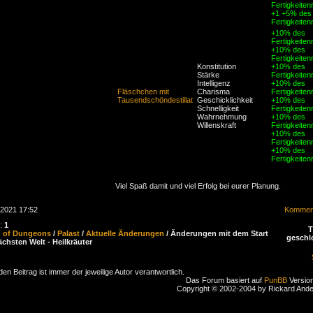
Fertigkeiten
+1 +5% des
Fertigkeiten
+10% des
Fertigkeiten
+10% des
Fertigkeiten
Konstitution
+10% des
Stärke
Fertigkeiten
Intelligenz
+10% des
Fläschchen mit
Charisma
Fertigkeiten
Tausendschöndestillat
Geschicklichkeit
+10% des
Schnelligkeit
Fertigkeiten
Wahrnehmung
+10% des
Willenskraft
Fertigkeiten
+10% des
Fertigkeiten
+10% des
Fertigkeiten
Viel Spaß damit und viel Erfolg bei eurer Planung.
.2021 17:52
Komment
n:
1
d of Dungeons
/
Palast
/
Aktuelle Änderungen
/ Änderungen mit dem Start
geschl
ächsten Welt - Heilkräuter
den Beitrag ist immer der jeweilige Autor verantwortlich.
Das Forum basiert auf
PunBB
Version
Copyright © 2002-2004 by Rickard And