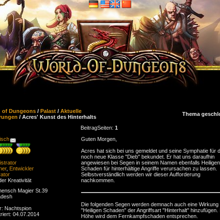
d of Dungeons
/
Palast
/
Aktuelle
Thema geschl
rungen
/ Acres' Kunst des Hinterhalts
Beitrag
Seiten:
1
isch
Guten Morgen,
Acres hat sich bei uns gemeldet und seine Symphatie für d
noch neue Klasse "Dieb" bekundet. Er hat uns daraufhin
strator
angewiesen bei Segen in seinem Namen ebenfalls Heiligen
ner
,
Entwickler
Schaden für hinterhältige Angriffe verursachen zu lassen.
ator
Selbstverständlich werden wir dieser Aufforderung
der Kreativität
nachkommen.
ensch Magier St.39
adesh
Die folgenden Segen werden demnach auch eine Wirkung 
r: Nachtspion
"Heiligen Schaden" der Angriffsart "Hinterhalt" hinzufügen.
riert: 04.07.2014
Höhe wird dem Fernkampfschaden entsprechen.