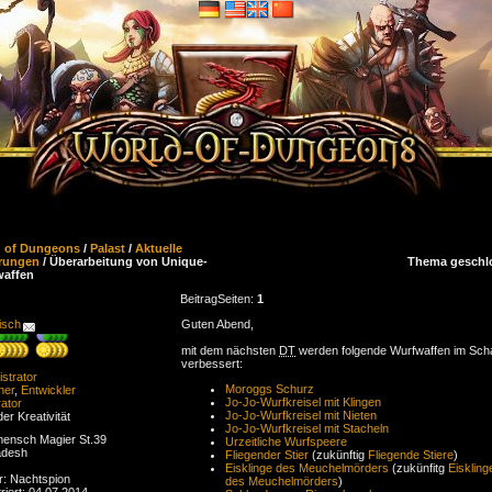
d of Dungeons
/
Palast
/
Aktuelle
rungen
/ Überarbeitung von Unique-
Thema geschl
waffen
Beitrag
Seiten:
1
isch
Guten Abend,
mit dem nächsten
DT
werden folgende Wurfwaffen im Sc
verbessert:
strator
Moroggs Schurz
ner
,
Entwickler
Jo-Jo-Wurfkreisel mit Klingen
ator
Jo-Jo-Wurfkreisel mit Nieten
der Kreativität
Jo-Jo-Wurfkreisel mit Stacheln
ensch Magier St.39
Urzeitliche Wurfspeere
adesh
Fliegender Stier
(zukünftig
Fliegende Stiere
)
Eisklinge des Meuchelmörders
(zukünfitg
Eiskling
r: Nachtspion
des Meuchelmörders
)
riert: 04.07.2014