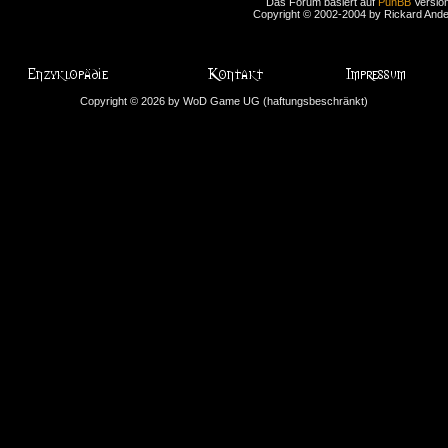
Das Forum basiert auf
PunBB
Version
Copyright © 2002-2004 by Rickard And
Copyright © 2026 by WoD Game UG (haftungsbeschränkt)