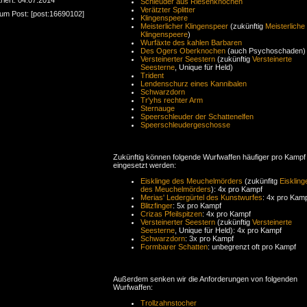
Schleuder aus Riesenknochen
Verätzter Splitter
zum Post: [post:16690102]
Klingenspeere
Meisterlicher Klingenspeer
(zukünftig
Meisterliche
Klingenspeere
)
Wurfäxte des kahlen Barbaren
Des Ogers Oberknochen
(auch Psychoschaden)
Versteinerter Seestern
(zukünftig
Versteinerte
Seesterne
, Unique für Held)
Trident
Lendenschurz eines Kannibalen
Schwarzdorn
Tr'yhs rechter Arm
Sternauge
Speerschleuder der Schattenelfen
Speerschleudergeschosse
Zukünftig können folgende Wurfwaffen häufiger pro Kampf
eingesetzt werden:
Eisklinge des Meuchelmörders
(zukünfitg
Eiskling
des Meuchelmörders
): 4x pro Kampf
Merias' Ledergürtel des Kunstwurfes
: 4x pro Kam
Blitzfinger
: 5x pro Kampf
Crizas Pfeilspitzen
: 4x pro Kampf
Versteinerter Seestern
(zukünftig
Versteinerte
Seesterne
, Unique für Held): 4x pro Kampf
Schwarzdorn
: 3x pro Kampf
Formbarer Schatten
: unbegrenzt oft pro Kampf
Außerdem senken wir die Anforderungen von folgenden
Wurfwaffen:
Trollzahnstocher