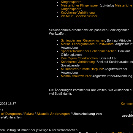
Klingenspeere
Meisterlicher Klingenspeer
(zukünftig
Meisterliche
Klingenspeere
)
Knöcherne Verhöhnung
Weitwurf-Speerschleuder
Schlussendlich erhöhen wir die passiven Boni folgender
Wurfwaffen:
Schleuder aus Riesenknochen
: Boni auf Attribute
Merias' Ledergürtel des Kunstwurfes
: Angriffswurf
Anwendung
Speerschleuder der Echsenmenschen
: Boni auf
Giftfertigkeiten
Des Ogers Oberknochen
: Boni auf
HP
Knöcherne Verhöhnung
: Boni auf Schildparade un
Sozialparade
Muschelverkrustete Harpune
: Angriffswurf bei
Anwendung
Mammutbaumwurzel
: Angriffswurf bei Anwendung
Die Änderungen kommen für alle Welten. Wir wünschen e
viel Spaß damit.
.2023 16:37
Komment
n:
1
d of Dungeons
/
Palast
/
Aktuelle Änderungen
/ Überarbeitung von
geschl
ue-Wurfwaffen
den Beitrag ist immer der jeweilige Autor verantwortlich.