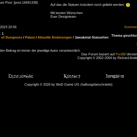
zum Post: [post:16691338]
Auf das die Statuen trotzdem noch geliebt werden.
Mit besten Wünschen
Euer Designteam
.2023 20:56
Komment
n:
1
Thema geschlo
d of Dungeons
/
Palast
/
Aktuelle Änderungen
/ Jawaketal-Statuetten
den Beitrag ist immer der jeweilige Autor verantwortlich.
Das Forum basiert auf
PunBB
Version
Copyright © 2002-2004 by Rickard And
Copyright © 2026 by WoD Game UG (haftungsbeschränkt)