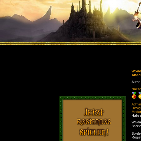
Worl
Ände
Autor
Nacht
Admini
Desig
Moder
Halle 
Waldm
Barkl
Spiele
Regist