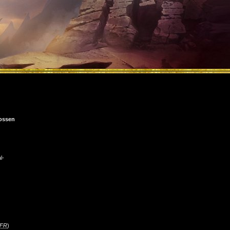
ossen
l-
FR
)