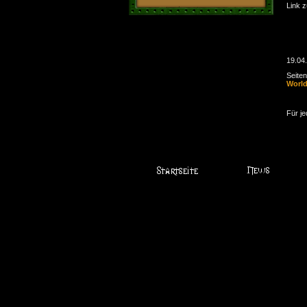
Link 
19.04
Seite
Worl
Für je