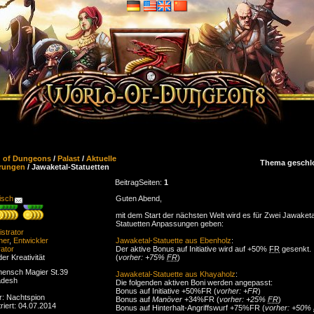
d of Dungeons
/
Palast
/
Aktuelle
Thema geschl
rungen
/ Jawaketal-Statuetten
Beitrag
Seiten:
1
isch
Guten Abend,
mit dem Start der nächsten Welt wird es für Zwei Jawaketa
Statuetten Anpassungen geben:
strator
ner
,
Entwickler
Jawaketal-Statuette aus Ebenholz
:
ator
Der aktive Bonus auf Initiative wird auf +50%
FR
gesenkt.
der Kreativität
(
vorher: +75%
FR
)
ensch Magier St.39
Jawaketal-Statuette aus Khayaholz
:
adesh
Die folgenden aktiven Boni werden angepasst:
Bonus auf Initiative +50%FR (
vorher: +FR
)
r: Nachtspion
Bonus auf
Manöver
+34%FR (
vorher: +25%
FR
)
riert: 04.07.2014
Bonus auf Hinterhalt-Angriffswurf +75%FR (
vorher: +50%