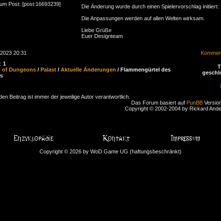
zum Post: [post:16693239]
Die Änderung wurde durch einen Spielervorschlag initiiert.
Die Anpassungen werden auf allen Welten wirksam.
Liebe Grüße
Euer Designteam
.2023 20:31
Komment
n:
1
d of Dungeons
/
Palast
/
Aktuelle Änderungen
/ Flammengürtel des
geschl
s
den Beitrag ist immer der jeweilige Autor verantwortlich.
Das Forum basiert auf
PunBB
Version
Copyright © 2002-2004 by Rickard And
Copyright © 2026 by WoD Game UG (haftungsbeschränkt)