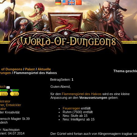
d of Dungeons
/
Palast
/
Aktuelle
Thema geschl
rungen
/ Flammengürtel des Halvos
Beitrag
Seiten:
1
isch
Guten Abend,
für den
Flammengürtel des Halvos
wird es eine kleine
Anpassung an den
Voraussetzungen
geben:
strator
ner
,
Entwickler
Feuerregen
entfällt
ator
Ruhm (7500) entfällt
der Kreativität
Neu: Stufe ab 15
ensch Magier St.39
Neu: Intelligenz ab 15
adesh
r: Nachtspion
riert: 04.07.2014
Der Gürtel wird fortan auch von Klingenmagiern tragbar se