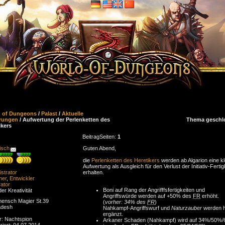
d of Dungeons
/
Palast
/
Aktuelle
rungen
/ Aufwertung der Perlenketten des
Thema geschl
ikers
Beitrag
Seiten:
1
isch
Guten Abend,
die
Perlenketten des Heretikers
werden ab Algarion eine kl
Aufwertung als Ausgleich für den Verlust der Initiativ-Fertig
strator
erhalten.
ner
,
Entwickler
ator
Boni auf Rang der Angrifffsfertigkeiten und
der Kreativität
Angriffswürde werden auf +50% des
FR
erhöht.
ensch Magier St.39
(
vorher: 34% des
FR
)
adesh
Nahkampf-Angriffswurf und
Naturzauber
werden h
ergänzt.
r: Nachtspion
Arkaner Schaden (Nahkampf) wird auf 34%/50%
riert: 04.07.2014