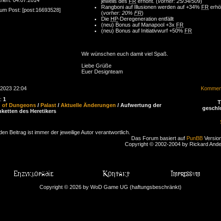
jeweils des
FR
erhöht. (
vorher: 25/34/50
9)
Rangboni auf Illusionen werden auf +34%
FR
erhö
zum Post: [post:16693528]
(
vorher: 20%
FR
)
Die
HP
-Deregeneration entfällt
(neu) Bonus auf Manapool +3x
FR
(neu) Bonus auf Initiativwurf +50%
FR
Wir wünschen euch damit viel Spaß.
Liebe Grüße
Euer Designteam
.2023 22:04
Komment
n:
1
d of Dungeons
/
Palast
/
Aktuelle Änderungen
/ Aufwertung der
geschl
nketten des Heretikers
den Beitrag ist immer der jeweilige Autor verantwortlich.
Das Forum basiert auf
PunBB
Version
Copyright © 2002-2004 by Rickard And
Copyright © 2026 by WoD Game UG (haftungsbeschränkt)