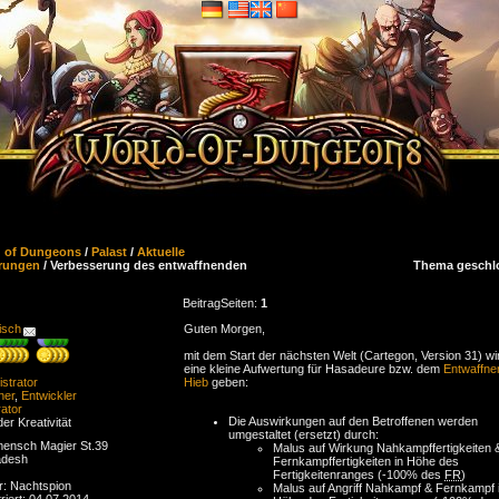
d of Dungeons
/
Palast
/
Aktuelle
rungen
/ Verbesserung des entwaffnenden
Thema geschl
Beitrag
Seiten:
1
isch
Guten Morgen,
mit dem Start der nächsten Welt (Cartegon, Version 31) wi
eine kleine Aufwertung für Hasadeure bzw. dem
Entwaffne
strator
Hieb
geben:
ner
,
Entwickler
ator
Die Auswirkungen auf den Betroffenen werden
der Kreativität
umgestaltet (ersetzt) durch:
ensch Magier St.39
Malus auf Wirkung Nahkampffertigkeiten 
adesh
Fernkampffertigkeiten in Höhe des
Fertigkeitenranges (-100% des
FR
)
r: Nachtspion
Malus auf Angriff Nahkampf & Fernkampf 
riert: 04.07.2014