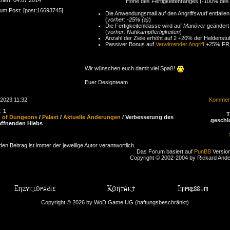
Höhe des Fertigkeitenranges (-100% de
zum Post: [post:16693745]
Die Anwendungsmali auf den Angriffswurf entfallen
(
vorher: -25% (a)
)
Die Fertigkeitenklasse wird auf
Manöver
geändert
(
vorher: Nahkampffertigkeiten
)
Anzahl der Ziele erhöht auf 2 +20% der Heldenstu
Passiver Bonus auf
Verwirrender Angriff
+25%
FR
Wir wünschen euch damit viel Spaß!
Euer Designteam
.2023 11:32
Komment
n:
1
d of Dungeons
/
Palast
/
Aktuelle Änderungen
/ Verbesserung des
geschl
ffnenden Hiebs
den Beitrag ist immer der jeweilige Autor verantwortlich.
Das Forum basiert auf
PunBB
Version
Copyright © 2002-2004 by Rickard And
Copyright © 2026 by WoD Game UG (haftungsbeschränkt)