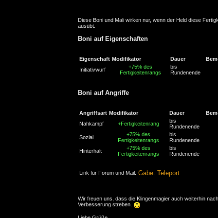
Diese Boni und Mali wirken nur, wenn der Held diese Fertigk
ausübt.
Boni auf Eigenschaften
Eigenschaft
Modifikator
Dauer
Bem
+75% des
bis
Initiativwurf
Fertigkeitenrangs
Rundenende
Boni auf Angriffe
Angriffsart
Modifikator
Dauer
Bem
bis
Nahkampf
+Fertigkeitenrang
Rundenende
+75% des
bis
Sozial
Fertigkeitenrangs
Rundenende
+75% des
bis
Hinterhalt
Fertigkeitenrangs
Rundenende
Gabe: Teleport
Link für Forum und Mail:
Wir freuen uns, dass die Klingenmagier auch weiterhin nac
Verbesserung streben.
Liebe Grüße