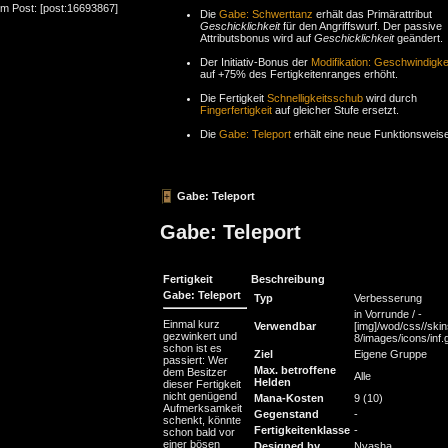
um Post: [post:16693867]
Die
Gabe: Schwerttanz
erhält das Primärattribut
Geschicklichkeit
für den Angriffswurf. Der passive
Attributsbonus wird auf
Geschicklichkeit
geändert.
Der Initiativ-Bonus der
Modifikation: Geschwindigke
auf +75% des Fertigkeitenranges erhöht.
Die Fertigkeit
Schnelligkeitsschub
wird durch
Fingerfertigkeit
auf gleicher Stufe ersetzt.
Die
Gabe: Teleport
erhält eine neue Funktionsweise
Gabe: Teleport
Gabe: Teleport
Fertigkeit
Beschreibung
Gabe: Teleport
Typ
Verbesserung
in Vorrunde / -
Einmal kurz
Verwendbar
[img]/wod/css//skin
gezwinkert und
8/images/icons/inf.g
schon ist es
Ziel
Eigene Gruppe
passiert: Wer
Max. betroffene
dem Besitzer
Alle
Helden
dieser Fertigkeit
nicht genügend
Mana-Kosten
9 (10)
Aufmerksamkeit
Gegenstand
-
schenkt, könnte
Fertigkeitenklasse
-
schon bald vor
einer bösen
Designed by
Nyasha