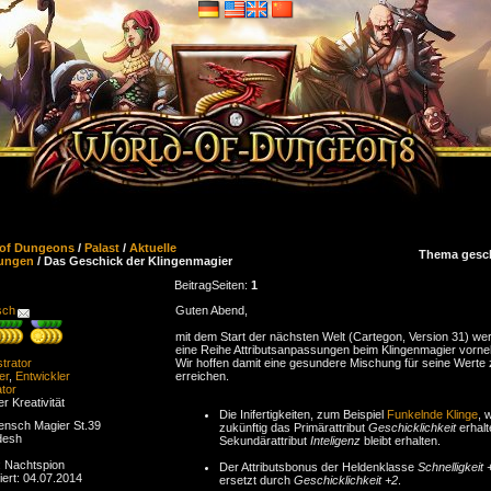
 of Dungeons
/
Palast
/
Aktuelle
Thema gesc
ungen
/ Das Geschick der Klingenmagier
Beitrag
Seiten:
1
sch
Guten Abend,
mit dem Start der nächsten Welt (Cartegon, Version 31) we
eine Reihe Attributsanpassungen beim Klingenmagier vorn
trator
Wir hoffen damit eine gesundere Mischung für seine Werte 
er
,
Entwickler
erreichen.
tor
er Kreativität
Die Inifertigkeiten, zum Beispiel
Funkelnde Klinge
, 
nsch Magier St.39
zukünftig das Primärattribut
Geschicklichkeit
erhalt
desh
Sekundärattribut
Inteligenz
bleibt erhalten.
: Nachtspion
Der Attributsbonus der Heldenklasse
Schnelligkeit 
iert: 04.07.2014
ersetzt durch
Geschicklichkeit +2
.