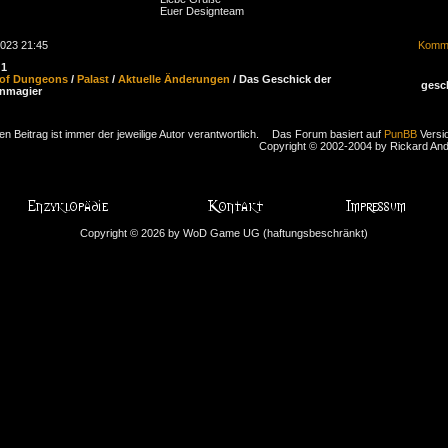
Euer Designteam
2023 21:45
Komme
:
1
 of Dungeons
/
Palast
/
Aktuelle Änderungen
/ Das Geschick der
gesc
enmagier
en Beitrag ist immer der jeweilige Autor verantwortlich.
Das Forum basiert auf
PunBB
Versio
Copyright © 2002-2004 by Rickard An
Copyright © 2026 by WoD Game UG (haftungsbeschränkt)