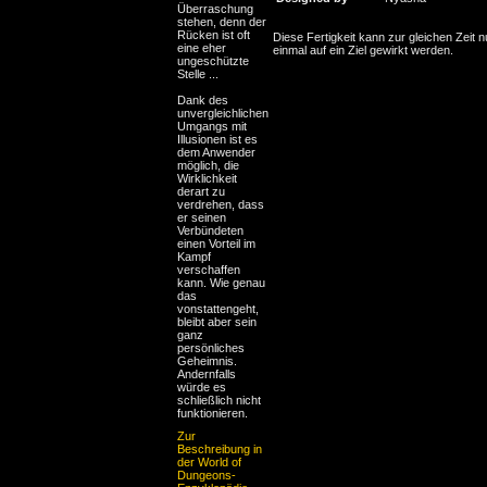
Überraschung
stehen, denn der
Rücken ist oft
Diese Fertigkeit kann zur gleichen Zeit n
eine eher
einmal auf ein Ziel gewirkt werden.
ungeschützte
Stelle ...
Dank des
unvergleichlichen
Umgangs mit
Illusionen ist es
dem Anwender
möglich, die
Wirklichkeit
derart zu
verdrehen, dass
er seinen
Verbündeten
einen Vorteil im
Kampf
verschaffen
kann. Wie genau
das
vonstattengeht,
bleibt aber sein
ganz
persönliches
Geheimnis.
Andernfalls
würde es
schließlich nicht
funktionieren.
Zur
Beschreibung in
der World of
Dungeons-