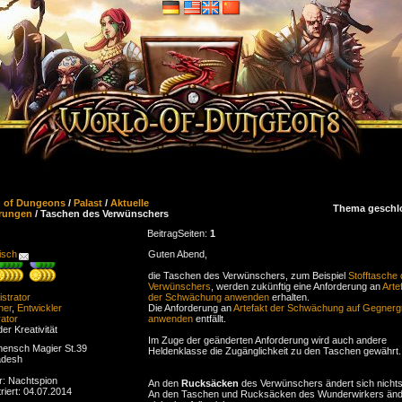
d of Dungeons
/
Palast
/
Aktuelle
Thema geschl
rungen
/ Taschen des Verwünschers
Beitrag
Seiten:
1
isch
Guten Abend,
die Taschen des Verwünschers, zum Beispiel
Stofftasche
Verwünschers
, werden zukünftig eine Anforderung an
Arte
strator
der Schwächung anwenden
erhalten.
ner
,
Entwickler
Die Anforderung an
Artefakt der Schwächung auf Gegner
ator
anwenden
entfällt.
der Kreativität
Im Zuge der geänderten Anforderung wird auch andere
ensch Magier St.39
Heldenklasse die Zugänglichkeit zu den Taschen gewährt.
adesh
r: Nachtspion
An den
Rucksäcken
des Verwünschers ändert sich nichts
riert: 04.07.2014
An den Taschen und Rucksäcken des Wunderwirkers änd