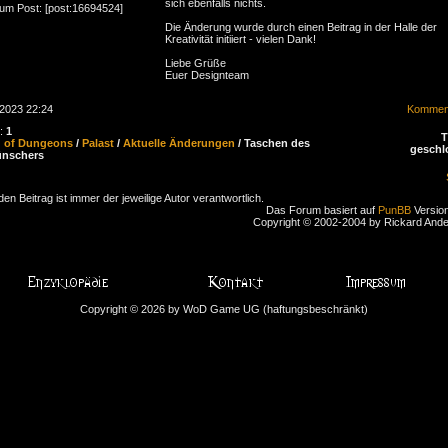
sich ebenfalls nichts.
zum Post: [post:16694524]
Die Änderung wurde durch einen Beitrag in der Halle der
Kreativität initiiert - vielen Dank!
Liebe Grüße
Euer Designteam
.2023 22:24
Komment
n:
1
d of Dungeons
/
Palast
/
Aktuelle Änderungen
/ Taschen des
geschl
ünschers
den Beitrag ist immer der jeweilige Autor verantwortlich.
Das Forum basiert auf
PunBB
Version
Copyright © 2002-2004 by Rickard And
Copyright © 2026 by WoD Game UG (haftungsbeschränkt)