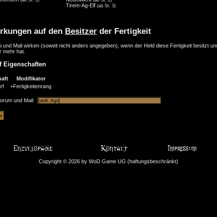
Tirem-Ag-Elf
(ab St. 3)
rkungen auf den
Besitzer
der Fertigkeit
i und Mali wirken (soweit nicht anders angegeben), wenn der Held diese Fertigkeit besitzt u
r mehr hat.
f Eigenschaften
aft
Modifikator
rf
+Fertigkeitenrang
Forum und Mail:
Copyright © 2026 by WoD Game UG (haftungsbeschränkt)