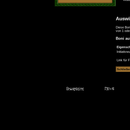
Auswi
Diese Bon
von 1 ode
Boni au
Eigensch
Initiativwu
Link für 