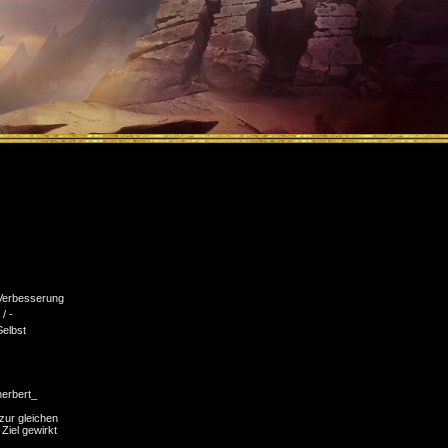
Verbesserung
 / -
Selbst
herbert_
zur gleichen
 Ziel gewirkt