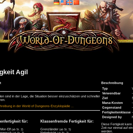
gkeit Agil
t
Beschreibung
Typ
Verwendbar
-
den sind in der Lage, die Situation besser einzuschätzen und schneller
Ziel
ren.
Mana-Kosten
-
reibung in der World of Dungeons-Enzyklopädie ...
Gegenstand
-
Fertigkeitenklasse
-
Designed by
nfertigkeit für:
Klassenfremde Fertigkeit für:
Diese Fertigkeit kann 
Zeit nur einmal auf ein
Mor-Elf
Grenzländer
(ab St. 2)
(ab St. 5)
werden.
dmensch
Nebelwicht
(ab St. 3)
(ab St. 2)