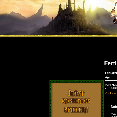
Ferti
Fertigkei
Agil
Agile Hel
zu reagie
Zur Besch
Nebe
Mag-
Wal