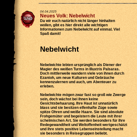
04.04.2025
Neues Volk: Nebelwicht
Da wir euch natürlich nicht länger hinhalten
wollen, gibt es hier direkt alle wichtigen
Informationen zum Nebelwicht auf einmal. Viel
Spaß damit!
Nebelwicht
Nebelwichte lebten ursprünglich als Diener der
Magier des weißen Turms in Illuxtris Palsaras.
Doch mittlerweile wandern viele von ihnen durch
Ezantoh, um neue Kulturen und Gebräuche
kennenzulernen und auch, um Abenteuer zu
erleben.
Nebelwichte mögen zwar fast so groß wie Zwerge
sein, doch wächst bei ihnen keine
Gesichtsbehaarung. Ihre Haut ist unnatürlich
blass und sie besitzen elfenhafte Züge sowie
spitze Ohren und weiße Haare. Sie sind absolute
Frohgemüter und begeistern die Leute mit ihrer
schelmischen Art. Sie werden besonders für ihre
Redegewandtheit und Weltoffenheit wertgeschätzt
und ihre stets positive Lebenseinstellung macht
sie besonders in Reisegruppen beliebt.