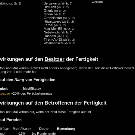
werden.
albling
Bergzwerg
(ab St. 2)
(ab St. 2)
Dinturan
(ab St. 2)
Gnerk
(ab St. 2)
Gnom
(ab St. 2)
Grenzländer
(ab St. 2)
Hügelzwerg
(ab St. 2)
Kerasi
(ab St. 2)
Mag-Mor-Elf
(ab St. 2)
Nebelwicht
(ab St. 2)
Rashani
(ab St. 2)
Tirem-Ag-Elf
(ab St. 2)
Waldmensch
(ab St. 2)
wirkungen auf den
Besitzer
der Fertigkeit
oni und Mali wirken (soweit nicht anders angegeben), wenn der Held diese Fertigkeit besitzt
Rang von 1 oder mehr hat.
auf den
Rang
von Fertigkeiten
igkeit
Modifikator
gspause
+20% des Fertigkeitenrangs
wirkungen auf den
Betroffenen
der Fertigkeit
oni und Mali wirken nur, wenn der Held diese Fertigkeit ausübt.
auf Paraden
iffsart
Modifikator
Dauer
Bemerkung
mpf
-15%
bis Rundenende