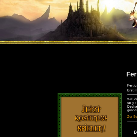
Fer
Fertig
Erst 
Wie je
so gut
Deshal
gönne
Zur Be
B