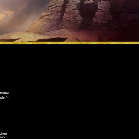
erung
nde / -
_
ichen
wirkt