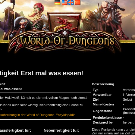
tigkeit Erst mal was essen!
keit
Beschreibung
mal was essen!
Typ
Verbess
Verwendbar
in Vorru
der Held weiß, kämpft es sich mit vollem Magen noch einmal
Ziel
Selbst
.
Mana-Kosten
-
b ist es auch sehr wichtig, sich rechtzeitig eine Pause zu
n.
Proviant
Gegenstand
(Imbiss)
schreibung in der World of Dungeons-Enzyklopädie ...
Fertigkeitenklasse
-
Designed by
herbert
Diese Fertigkeit kann zur gle
asisfertigkeit für:
Nebenfertigkeit für:
Zeit nur einmal auf ein Ziel ge