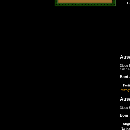
H
Aus
Diese B
einen 
Boni 
Fert
Mitta
Aus
Diese B
Boni 
Angr
Nahka