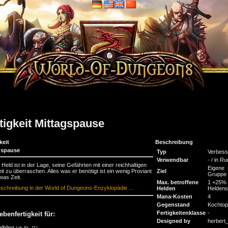
tigkeit Mittagspause
keit
Beschreibung
gspause
Typ
Verbess
Verwendbar
- / in R
 Held ist in der Lage, seine Gefährten mit einer reichhaltigen
Eigene
it zu überraschen. Alles was er benötigt ist ein wenig Proviant
Ziel
Gruppe
was Zeit.
Max. betroffene
1 +25% 
schreibung in der World of Dungeons-Enzyklopädie ...
Helden
Heldens
Mana-Kosten
4
Gegenstand
Kochtop
Fertigkeitenklasse
-
ebenfertigkeit für:
Designed by
herbert
albling
(ab St. 11)