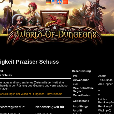
tigkeit Präziser Schuss
eit
Beschreibung
er Schuss
Typ
Angriff
Verwendbar
- / in Runde
enaues und konzentriertes Zielen trifft der Held eine
Ziel
Alle Gegner
stelle in der Rüstung des Gegners und verursacht so
Max. betroffene
chaden.
1
Gegner
chreibung in der World of Dungeons-Enzyklopädie ...
Mana-Kosten
2
Leichte
Gegenstand
Fernkampfw
Angriffstyp
Fernkampf
sisfertigkeit für:
Nebenfertigkeit für:
Angriff
Wa,In
(+0)
sardeur
Dieb
(ab St. 9)
(ab St. 7)