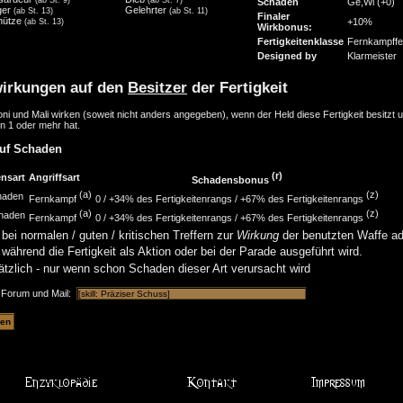
Schaden
Ge,Wi
(+0)
ger
Gelehrter
(ab St. 13)
(ab St. 11)
Finaler
hütze
+10%
(ab St. 13)
Wirkbonus:
Fertigkeitenklasse
Fernkampffer
Designed by
Klarmeister
irkungen auf den
Besitzer
der Fertigkeit
ni und Mali wirken (soweit nicht anders angegeben), wenn der Held diese Fertigkeit besitzt 
n 1 oder mehr hat.
auf Schaden
(r)
nsart
Angriffsart
Schadensbonus
(a)
(z)
haden
Fernkampf
0 /
+34% des Fertigkeitenrangs
/
+67% des Fertigkeitenrangs
(a)
(z)
chaden
Fernkampf
0 /
+34% des Fertigkeitenrangs
/
+67% des Fertigkeitenrangs
bei normalen / guten / kritischen Treffern zur
Wirkung
der benutzten Waffe add
 während die Fertigkeit als Aktion oder bei der Parade ausgeführt wird.
tzlich - nur wenn schon Schaden dieser Art verursacht wird
r Forum und Mail: