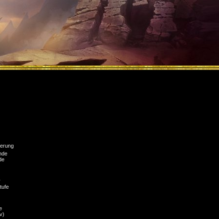
erung
nde
de
r
tufe
e
v)