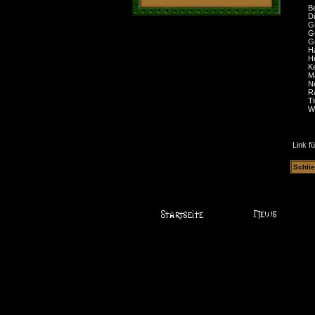
B
D
G
G
G
H
H
K
M
N
R
T
W
Link f