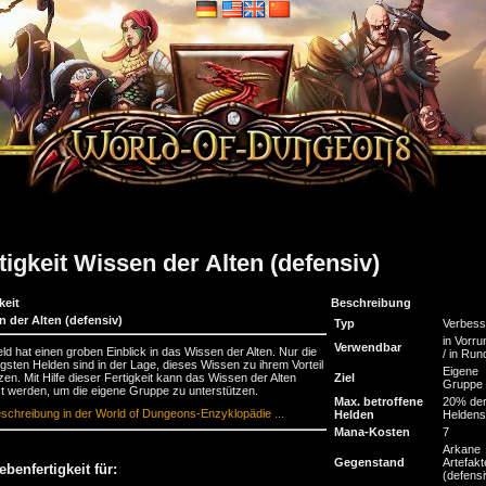
tigkeit Wissen der Alten (defensiv)
keit
Beschreibung
n der Alten (defensiv)
Typ
Verbess
in Vorru
Verwendbar
ld hat einen groben Einblick in das Wissen der Alten. Nur die
/ in Run
gsten Helden sind in der Lage, dieses Wissen zu ihrem Vorteil
Eigene
zen. Mit Hilfe dieser Fertigkeit kann das Wissen der Alten
Ziel
Gruppe
t werden, um die eigene Gruppe zu unterstützen.
Max. betroffene
20% de
schreibung in der World of Dungeons-Enzyklopädie ...
Helden
Heldens
Mana-Kosten
7
Arkane
Gegenstand
Artefakt
ebenfertigkeit für:
(defensi