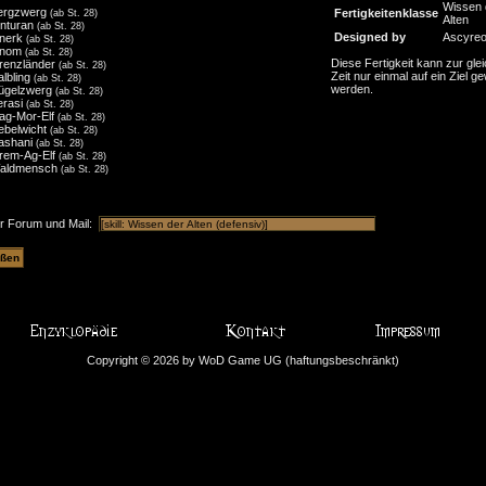
Wissen 
ergzwerg
Fertigkeitenklasse
(ab St. 28)
Alten
inturan
(ab St. 28)
Designed by
Ascyre
nerk
(ab St. 28)
nom
(ab St. 28)
Diese Fertigkeit kann zur gle
renzländer
(ab St. 28)
Zeit nur einmal auf ein Ziel ge
albling
(ab St. 28)
werden.
ügelzwerg
(ab St. 28)
erasi
(ab St. 28)
ag-Mor-Elf
(ab St. 28)
ebelwicht
(ab St. 28)
ashani
(ab St. 28)
irem-Ag-Elf
(ab St. 28)
aldmensch
(ab St. 28)
ür Forum und Mail:
Copyright © 2026 by WoD Game UG (haftungsbeschränkt)