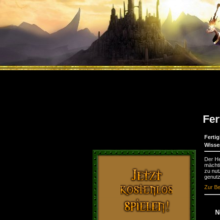
Fer
Fertig
Wisse
Der He
mächti
zu nut
genutz
Zur Be
N