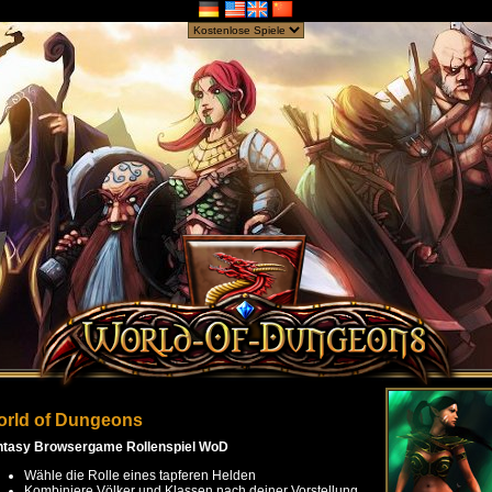
rld of Dungeons
ntasy Browsergame Rollenspiel WoD
Wähle die Rolle eines tapferen Helden
Kombiniere Völker und Klassen nach deiner Vorstellung