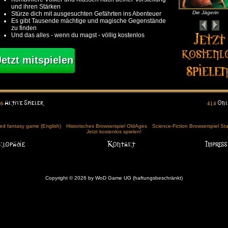
und ihren Stärken
Die Jägerin
Stürze dich mit ausgesuchten Gefährten ins Abenteuer
Es gibt Tausende mächtige und magische Gegenstände
zu finden
Und das alles - wenn du magst - völlig kostenlos
Jetzt mitspielen
d fantasy game (English)
Historisches Browserspiel OldAges
Science-Fiction Browserspiel St
Jetzt kostenlos spielen!
Copyright © 2026 by WoD Game UG (haftungsbeschränkt)