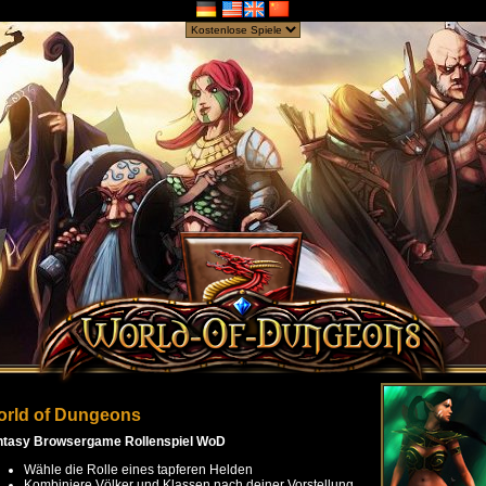
rld of Dungeons
ntasy Browsergame Rollenspiel WoD
Wähle die Rolle eines tapferen Helden
Kombiniere Völker und Klassen nach deiner Vorstellung