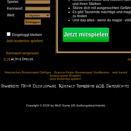
Spieler:
und ihren Stärken
Stürze dich mit ausgesuchten Gefähr
Kennwort:
Es gibt Tausende mächtige und ma
Welt:
zu finden
Und das alles - wenn du magst - völl
Jetzt mitspielen
Eingeloggt bleiben
Jetzt kostenlos spielen!
Kennwort vergessen
Historisches Browserspiel OldAges
Science-Fiction Browserspiel StarMarines
web based
fantasy game (English)
Jetzt kostenlos spielen!
Copyright © 2026 by WoD Game UG (haftungsbeschränkt)