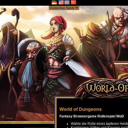
World of Dungeons
Fantasy Browsergame Rollenspiel WoD
Wähle die Rolle eines tapferen Held
Kombiniere Völker und Klassen nach