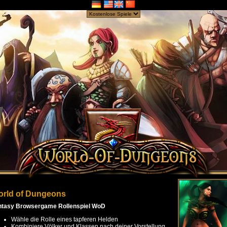
rld of Dungeons
ntasy Browsergame Rollenspiel WoD
Wähle die Rolle eines tapferen Helden
Kombiniere Völker und Klassen nach deiner Vorstellung