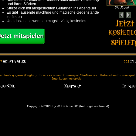
und ihren Stärken
Die Jägerin
Stürze dich mit ausgesuchten Gefährten ins Abenteuer
Es gibt Tausende mächtige und magische Gegenstände
zu finden
Und das alles - wenn du magst - völlig kostenlos
Jetzt mitspielen
d fantasy game (English)
Science-Fiction Browserspiel StarMarines
Historisches Browserspie
Jetzt kostenlos spielen!
Copyright © 2026 by WoD Game UG (haftungsbeschränkt)