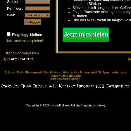
Spieler:
und ihren Stärken
Stürze dich mit ausgesuchten Gefähr
Kennwort:
Es gibt Tausende mächtige und ma
Welt:
zu finden
Und das alles - wenn du magst - völl
Jetzt mitspielen
Eingeloggt bleiben
Jetzt kostenlos spielen!
Kennwort vergessen
Science-Fiction Browserspiel StarMarines
Historisches Browserspiel OldAges
web based
fantasy game (English)
Jetzt kostenlos spielen!
Copyright © 2026 by WoD Game UG (haftungsbeschränkt)