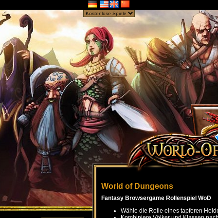
World of Dungeons
Fantasy Browsergame Rollenspiel WoD
Wähle die Rolle eines tapferen Held
Kombiniere Völker und Klassen nach