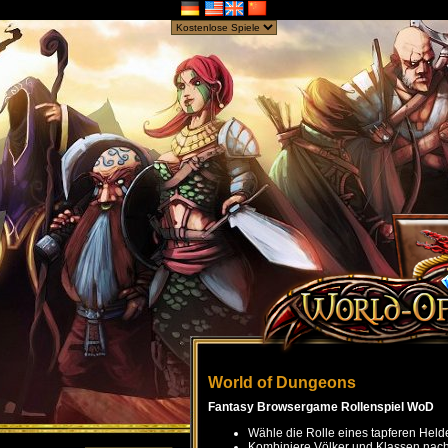
World of Dungeons
Fantasy Browsergame Rollenspiel WoD
Wähle die Rolle eines tapferen Held
Kombiniere Völker und Klassen nach