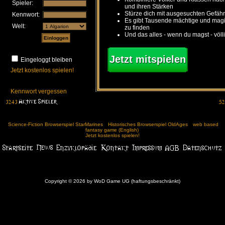
Spieler:
und ihren Stärken
Stürze dich mit ausgesuchten Gefähr
Kennwort:
Es gibt Tausende mächtige und ma
Welt:
zu finden
Und das alles - wenn du magst - völl
Jetzt mitspielen
Eingeloggt bleiben
Jetzt kostenlos spielen!
Kennwort vergessen
Science-Fiction Browserspiel StarMarines
Historisches Browserspiel OldAges
web based
fantasy game (English)
Jetzt kostenlos spielen!
Copyright © 2026 by WoD Game UG (haftungsbeschränkt)