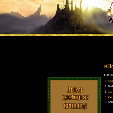
Kli
Oder w
1.
Alga
2. Bar
3.
Car
4.
Dara
5. San