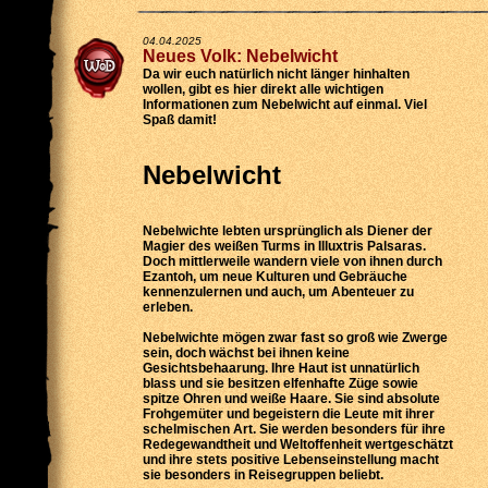
04.04.2025
Neues Volk: Nebelwicht
Da wir euch natürlich nicht länger hinhalten
wollen, gibt es hier direkt alle wichtigen
Informationen zum Nebelwicht auf einmal. Viel
Spaß damit!
Nebelwicht
Nebelwichte lebten ursprünglich als Diener der
Magier des weißen Turms in Illuxtris Palsaras.
Doch mittlerweile wandern viele von ihnen durch
Ezantoh, um neue Kulturen und Gebräuche
kennenzulernen und auch, um Abenteuer zu
erleben.
Nebelwichte mögen zwar fast so groß wie Zwerge
sein, doch wächst bei ihnen keine
Gesichtsbehaarung. Ihre Haut ist unnatürlich
blass und sie besitzen elfenhafte Züge sowie
spitze Ohren und weiße Haare. Sie sind absolute
Frohgemüter und begeistern die Leute mit ihrer
schelmischen Art. Sie werden besonders für ihre
Redegewandtheit und Weltoffenheit wertgeschätzt
und ihre stets positive Lebenseinstellung macht
sie besonders in Reisegruppen beliebt.