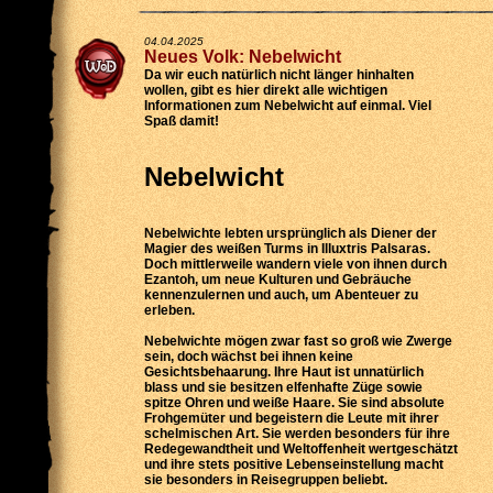
04.04.2025
Neues Volk: Nebelwicht
Da wir euch natürlich nicht länger hinhalten
wollen, gibt es hier direkt alle wichtigen
Informationen zum Nebelwicht auf einmal. Viel
Spaß damit!
Nebelwicht
Nebelwichte lebten ursprünglich als Diener der
Magier des weißen Turms in Illuxtris Palsaras.
Doch mittlerweile wandern viele von ihnen durch
Ezantoh, um neue Kulturen und Gebräuche
kennenzulernen und auch, um Abenteuer zu
erleben.
Nebelwichte mögen zwar fast so groß wie Zwerge
sein, doch wächst bei ihnen keine
Gesichtsbehaarung. Ihre Haut ist unnatürlich
blass und sie besitzen elfenhafte Züge sowie
spitze Ohren und weiße Haare. Sie sind absolute
Frohgemüter und begeistern die Leute mit ihrer
schelmischen Art. Sie werden besonders für ihre
Redegewandtheit und Weltoffenheit wertgeschätzt
und ihre stets positive Lebenseinstellung macht
sie besonders in Reisegruppen beliebt.