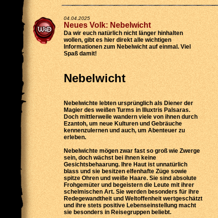
04.04.2025
Neues Volk: Nebelwicht
Da wir euch natürlich nicht länger hinhalten
wollen, gibt es hier direkt alle wichtigen
Informationen zum Nebelwicht auf einmal. Viel
Spaß damit!
Nebelwicht
Nebelwichte lebten ursprünglich als Diener der
Magier des weißen Turms in Illuxtris Palsaras.
Doch mittlerweile wandern viele von ihnen durch
Ezantoh, um neue Kulturen und Gebräuche
kennenzulernen und auch, um Abenteuer zu
erleben.
Nebelwichte mögen zwar fast so groß wie Zwerge
sein, doch wächst bei ihnen keine
Gesichtsbehaarung. Ihre Haut ist unnatürlich
blass und sie besitzen elfenhafte Züge sowie
spitze Ohren und weiße Haare. Sie sind absolute
Frohgemüter und begeistern die Leute mit ihrer
schelmischen Art. Sie werden besonders für ihre
Redegewandtheit und Weltoffenheit wertgeschätzt
und ihre stets positive Lebenseinstellung macht
sie besonders in Reisegruppen beliebt.