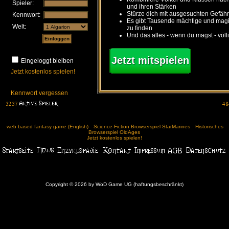
Spieler:
und ihren Stärken
Stürze dich mit ausgesuchten Gefähr
Kennwort:
Es gibt Tausende mächtige und ma
Welt:
zu finden
Und das alles - wenn du magst - völl
Jetzt mitspielen
Eingeloggt bleiben
Jetzt kostenlos spielen!
Kennwort vergessen
web based fantasy game (English)
Science-Fiction Browserspiel StarMarines
Historisches
Browserspiel OldAges
Jetzt kostenlos spielen!
Copyright © 2026 by WoD Game UG (haftungsbeschränkt)