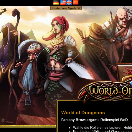
World of Dungeons
Fantasy Browsergame Rollenspiel WoD
Wähle die Rolle eines tapferen Held
Kombiniere Völker und Klassen nach