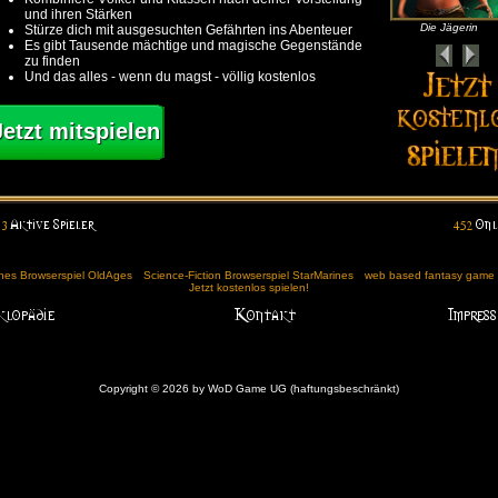
und ihren Stärken
Die Jägerin
Stürze dich mit ausgesuchten Gefährten ins Abenteuer
Es gibt Tausende mächtige und magische Gegenstände
zu finden
Und das alles - wenn du magst - völlig kostenlos
Jetzt mitspielen
ches Browserspiel OldAges
Science-Fiction Browserspiel StarMarines
web based fantasy game (
Jetzt kostenlos spielen!
Copyright © 2026 by WoD Game UG (haftungsbeschränkt)