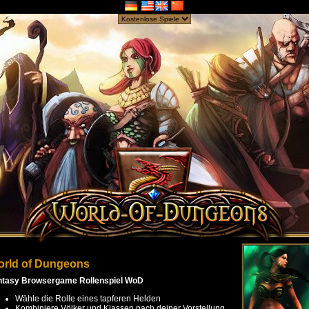
rld of Dungeons
ntasy Browsergame Rollenspiel WoD
Wähle die Rolle eines tapferen Helden
Kombiniere Völker und Klassen nach deiner Vorstellung