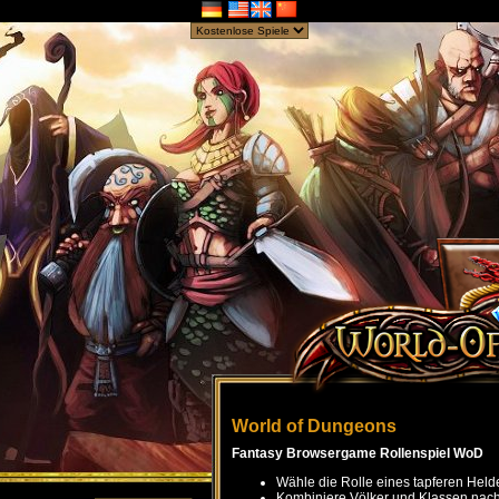
World of Dungeons
Fantasy Browsergame Rollenspiel WoD
Wähle die Rolle eines tapferen Held
Kombiniere Völker und Klassen nach