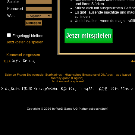
Spieler:
und ihren Stärken
Stürze dich mit ausgesuchten Gefähr
Kennwort:
Es gibt Tausende mächtige und ma
Welt:
zu finden
Und das alles - wenn du magst - völl
Jetzt mitspielen
Eingeloggt bleiben
Jetzt kostenlos spielen!
Kennwort vergessen
Science-Fiction Browserspiel StarMarines
Historisches Browserspiel OldAges
web based
fantasy game (English)
Jetzt kostenlos spielen!
Copyright © 2026 by WoD Game UG (haftungsbeschränkt)