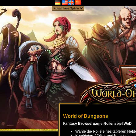
World of Dungeons
Fantasy Browsergame Rollenspiel WoD
Wähle die Rolle eines tapferen Held
Kombiniere Völker und Klassen nach