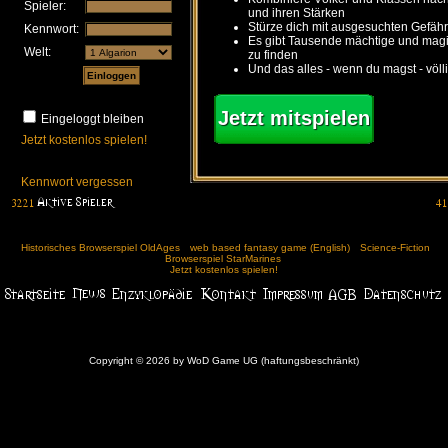
Spieler:
und ihren Stärken
Stürze dich mit ausgesuchten Gefähr
Kennwort:
Es gibt Tausende mächtige und ma
Welt:
zu finden
Und das alles - wenn du magst - völl
Jetzt mitspielen
Eingeloggt bleiben
Jetzt kostenlos spielen!
Kennwort vergessen
Historisches Browserspiel OldAges
web based fantasy game (English)
Science-Fiction
Browserspiel StarMarines
Jetzt kostenlos spielen!
Copyright © 2026 by WoD Game UG (haftungsbeschränkt)