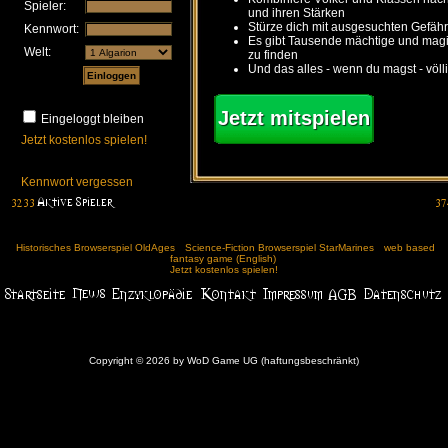
Spieler:
und ihren Stärken
Stürze dich mit ausgesuchten Gefähr
Kennwort:
Es gibt Tausende mächtige und ma
Welt:
zu finden
Und das alles - wenn du magst - völl
Jetzt mitspielen
Eingeloggt bleiben
Jetzt kostenlos spielen!
Kennwort vergessen
Historisches Browserspiel OldAges
Science-Fiction Browserspiel StarMarines
web based
fantasy game (English)
Jetzt kostenlos spielen!
Copyright © 2026 by WoD Game UG (haftungsbeschränkt)