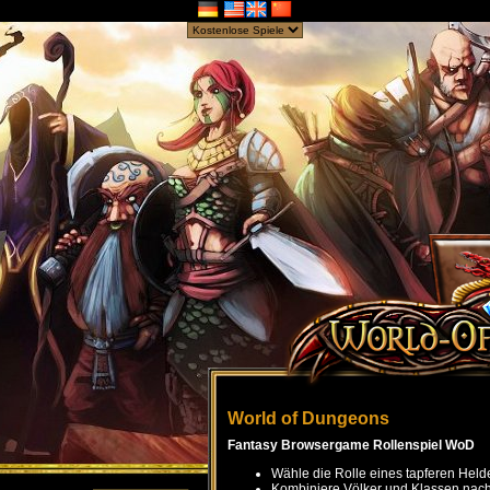
World of Dungeons
Fantasy Browsergame Rollenspiel WoD
Wähle die Rolle eines tapferen Held
Kombiniere Völker und Klassen nach