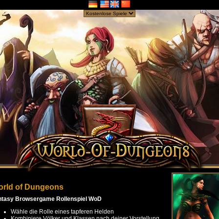
rld of Dungeons
ntasy Browsergame Rollenspiel WoD
Wähle die Rolle eines tapferen Helden
Kombiniere Völker und Klassen nach deiner Vorstellung