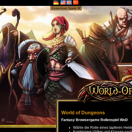
World of Dungeons
Fantasy Browsergame Rollenspiel WoD
Wähle die Rolle eines tapferen Held
Kombiniere Völker und Klassen nach