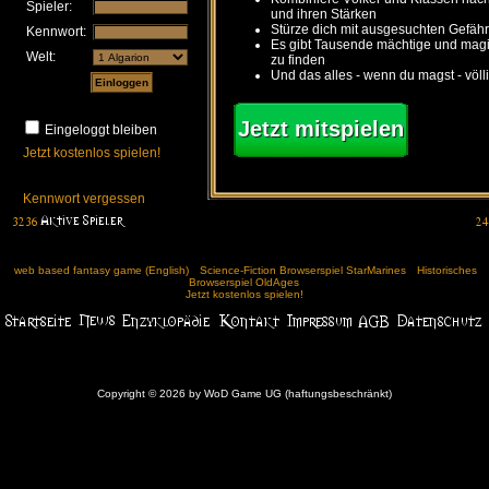
Spieler:
und ihren Stärken
Stürze dich mit ausgesuchten Gefähr
Kennwort:
Es gibt Tausende mächtige und ma
Welt:
zu finden
Und das alles - wenn du magst - völl
Jetzt mitspielen
Eingeloggt bleiben
Jetzt kostenlos spielen!
Kennwort vergessen
web based fantasy game (English)
Science-Fiction Browserspiel StarMarines
Historisches
Browserspiel OldAges
Jetzt kostenlos spielen!
Copyright © 2026 by WoD Game UG (haftungsbeschränkt)