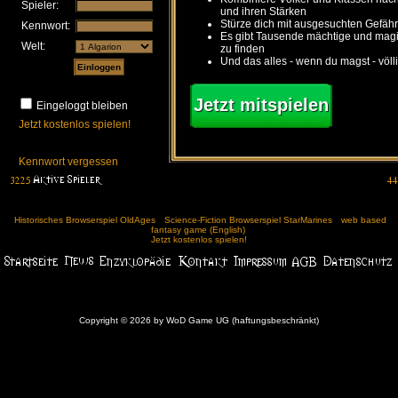
Spieler:
und ihren Stärken
Stürze dich mit ausgesuchten Gefähr
Kennwort:
Es gibt Tausende mächtige und ma
Welt:
zu finden
Und das alles - wenn du magst - völl
Jetzt mitspielen
Eingeloggt bleiben
Jetzt kostenlos spielen!
Kennwort vergessen
Historisches Browserspiel OldAges
Science-Fiction Browserspiel StarMarines
web based
fantasy game (English)
Jetzt kostenlos spielen!
Copyright © 2026 by WoD Game UG (haftungsbeschränkt)