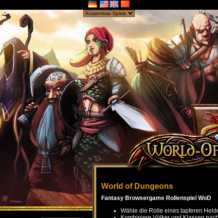
World of Dungeons
Fantasy Browsergame Rollenspiel WoD
Wähle die Rolle eines tapferen Held
Kombiniere Völker und Klassen nach