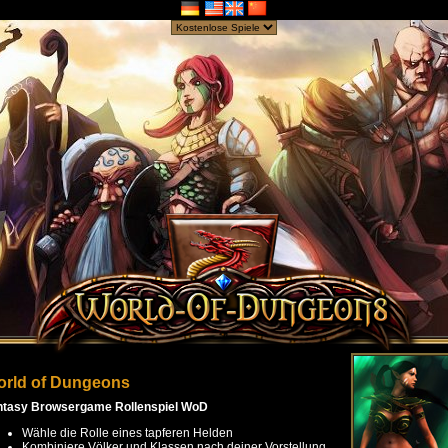
rld of Dungeons
ntasy Browsergame Rollenspiel WoD
Wähle die Rolle eines tapferen Helden
Kombiniere Völker und Klassen nach deiner Vorstellung