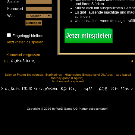
Spieler:
und ihren Stärken
Stürze dich mit ausgesuchten Gefähr
Kennwort:
Es gibt Tausende mächtige und ma
Welt:
zu finden
Und das alles - wenn du magst - völl
Jetzt mitspielen
Eingeloggt bleiben
Jetzt kostenlos spielen!
Kennwort vergessen
Science-Fiction Browserspiel StarMarines
Historisches Browserspiel OldAges
web based
fantasy game (English)
Jetzt kostenlos spielen!
Copyright © 2026 by WoD Game UG (haftungsbeschränkt)