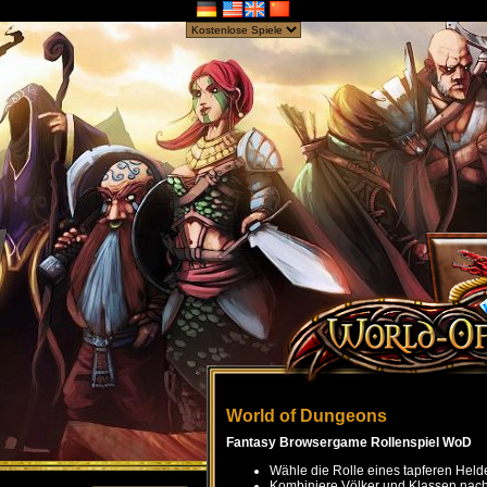
World of Dungeons
Fantasy Browsergame Rollenspiel WoD
Wähle die Rolle eines tapferen Held
Kombiniere Völker und Klassen nach