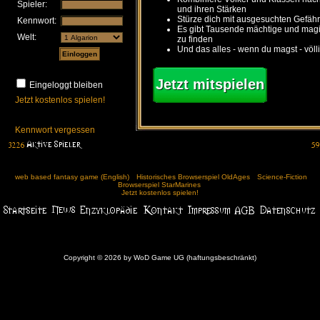
Spieler:
und ihren Stärken
Stürze dich mit ausgesuchten Gefähr
Kennwort:
Es gibt Tausende mächtige und ma
Welt:
zu finden
Und das alles - wenn du magst - völl
Jetzt mitspielen
Eingeloggt bleiben
Jetzt kostenlos spielen!
Kennwort vergessen
web based fantasy game (English)
Historisches Browserspiel OldAges
Science-Fiction
Browserspiel StarMarines
Jetzt kostenlos spielen!
Copyright © 2026 by WoD Game UG (haftungsbeschränkt)