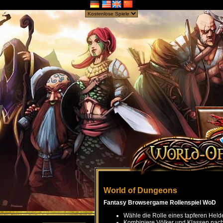
World of Dungeons
Fantasy Browsergame Rollenspiel WoD
Wähle die Rolle eines tapferen Held
Kombiniere Völker und Klassen nach