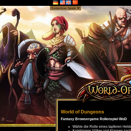
World of Dungeons
Fantasy Browsergame Rollenspiel WoD
Wähle die Rolle eines tapferen Held
Kombiniere Völker und Klassen nach