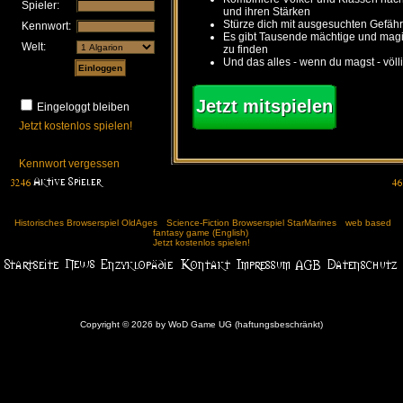
Spieler:
und ihren Stärken
Stürze dich mit ausgesuchten Gefähr
Kennwort:
Es gibt Tausende mächtige und ma
Welt:
zu finden
Und das alles - wenn du magst - völl
Jetzt mitspielen
Eingeloggt bleiben
Jetzt kostenlos spielen!
Kennwort vergessen
Historisches Browserspiel OldAges
Science-Fiction Browserspiel StarMarines
web based
fantasy game (English)
Jetzt kostenlos spielen!
Copyright © 2026 by WoD Game UG (haftungsbeschränkt)