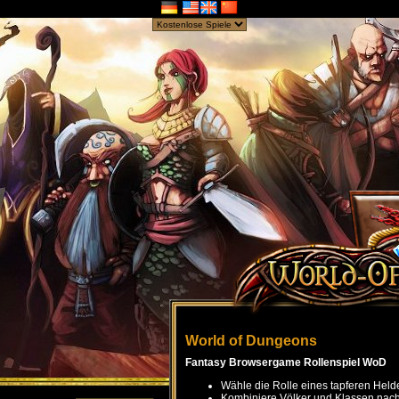
World of Dungeons
Fantasy Browsergame Rollenspiel WoD
Wähle die Rolle eines tapferen Held
Kombiniere Völker und Klassen nach