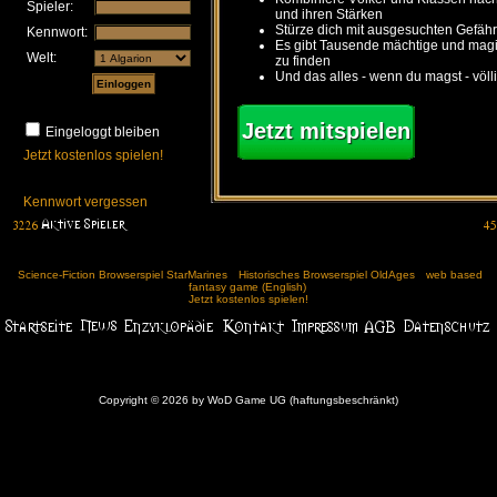
Spieler:
und ihren Stärken
Stürze dich mit ausgesuchten Gefähr
Kennwort:
Es gibt Tausende mächtige und ma
Welt:
zu finden
Und das alles - wenn du magst - völl
Jetzt mitspielen
Eingeloggt bleiben
Jetzt kostenlos spielen!
Kennwort vergessen
Science-Fiction Browserspiel StarMarines
Historisches Browserspiel OldAges
web based
fantasy game (English)
Jetzt kostenlos spielen!
Copyright © 2026 by WoD Game UG (haftungsbeschränkt)