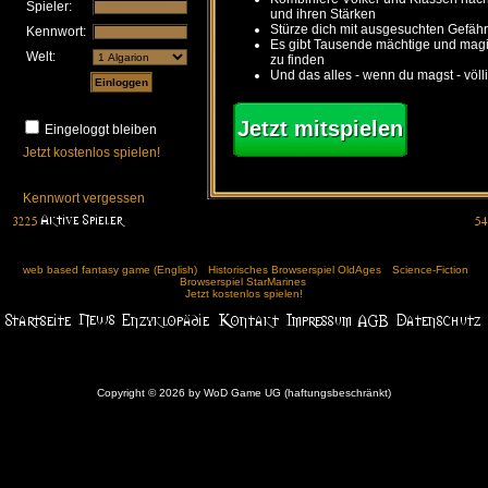
Spieler:
und ihren Stärken
Stürze dich mit ausgesuchten Gefähr
Kennwort:
Es gibt Tausende mächtige und ma
Welt:
zu finden
Und das alles - wenn du magst - völl
Jetzt mitspielen
Eingeloggt bleiben
Jetzt kostenlos spielen!
Kennwort vergessen
web based fantasy game (English)
Historisches Browserspiel OldAges
Science-Fiction
Browserspiel StarMarines
Jetzt kostenlos spielen!
Copyright © 2026 by WoD Game UG (haftungsbeschränkt)