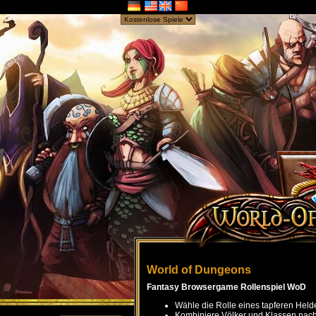
World of Dungeons
Fantasy Browsergame Rollenspiel WoD
Wähle die Rolle eines tapferen Held
Kombiniere Völker und Klassen nach