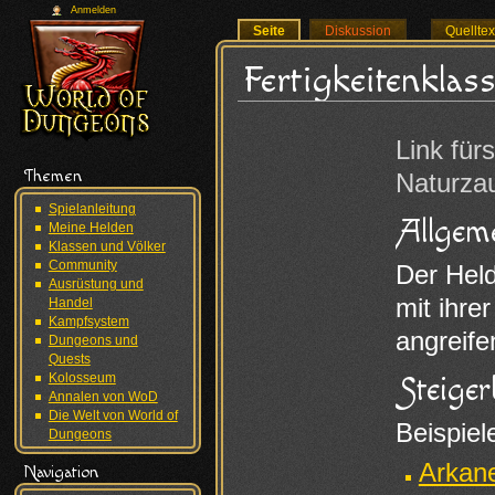
Anmelden
Seite
Diskussion
Quellte
Fertigkeitenklas
Wechseln zu:
N
Link für
Themen
Naturza
Spielanleitung
Allgem
Meine Helden
Klassen und Völker
Community
Der Held
Ausrüstung und
mit ihre
Handel
Kampfsystem
angreife
Dungeons und
Quests
Kolosseum
Steiger
Annalen von WoD
Die Welt von World of
Beispiel
Dungeons
Arkane
Navigation