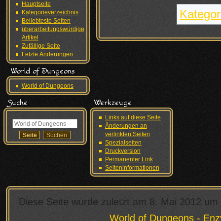
Hauptseite
Kategor
Kategorieverzeichnis
Beliebteste Seiten
überarbeitungswürdige
Artikel
Zufällige Seite
Letzte Änderungen
World of Dungeons
World of Dungeons
Suche
Werkzeuge
Links auf diese Seite
Änderungen an
verlinkten Seiten
Spezialseiten
Druckversion
Permanenter Link
Seiten­informationen
Diese Seite wurde zuletzt am 8. Mai 2012 um 
World of Dungeons - Enz