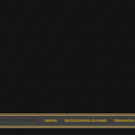
9. Mai 2012 um 00:03 Uhr bearbeitet.
Datenschutz
Über World of Dungeons - Enzyklopaedia
Haftungsausschluss