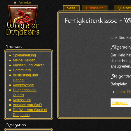
Anmelden
Seite
Diskussion
Quellte
Fertigkeitenklasse - W
Wechseln z
Link fürs Fo
Themen
Allgemein
Der Held hat
Spielanleitung
Meine Helden
dieser Fert
Klassen und Völker
anzugreifen
Community
Ausrüstung und
Steigerba
Handel
Beispiele:
Kampfsystem
Dungeons und
[item: R
Quests
Kolosseum
Kategorie
:
Annalen von WoD
Die Welt von World of
Dungeons
Navigation