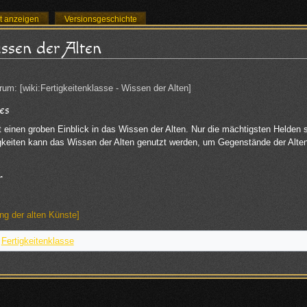
xt anzeigen
Versionsgeschichte
issen der Alten
u:
Navigation
,
Suche
rum: [wiki:Fertigkeitenklasse - Wissen der Alten]
es
 einen groben Einblick in das Wissen der Alten. Nur die mächtigsten Helden s
igkeiten kann das Wissen der Alten genutzt werden, um Gegenstände der Alte
.
r
ing der alten Künste]
Fertigkeitenklasse