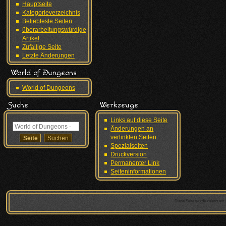
Hauptseite
Kategorieverzeichnis
Beliebteste Seiten
überarbeitungswürdige
Artikel
Zufällige Seite
Letzte Änderungen
World of Dungeons
World of Dungeons
Suche
Werkzeuge
Links auf diese Seite
Änderungen an
verlinkten Seiten
Spezialseiten
Druckversion
Permanenter Link
Seiten­informationen
Diese Seite wurde zuletzt am 