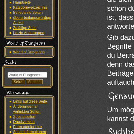
Hauptseite
schon du
Kategorieverzeichnis
Beliebteste Seiten
ist, das
überarbeitungswürdige
Artikel
antworte
Zufällige Seite
Letzte Änderungen
Gib daz
World of Dungeons
Begriffe
World of Dungeons
du Beitr
Suche
denn das
Beiträge
auftauch
Werkzeuge
Genau
Links auf diese Seite
Änderungen an
Um mögli
verlinkten Seiten
Spezialseiten
kannst d
Druckversion
Permanenter Link
Suchbe
Seiten­informationen