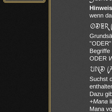
Hinweis
wenn das
ODER 
Grundsät
"ODER" 
Begriffe
ODER
W
UND (
Suchst d
enthalte
Dazu gib
+Mana
l
Mana vo