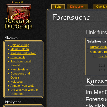
Anmelden
Seite
Diskussion
Quellte
Forensuche
Wechseln zu:
N
Link für
Themen
Inhaltsverze
Spielanleitung
1
Kurzanleitu
Meine Helden
2
Genauere B
Klassen und Völker
2.1
Suchbe
Community
2.1.1
Ausrüstung und
Handel
2.1.2
Kampfsystem
2.1.3
Dungeons und
Quests
Kurzan
Kolosseum
Annalen von WoD
Die Welt von World of
Im Menü
Dungeons
Forensu
Navigation
die dich