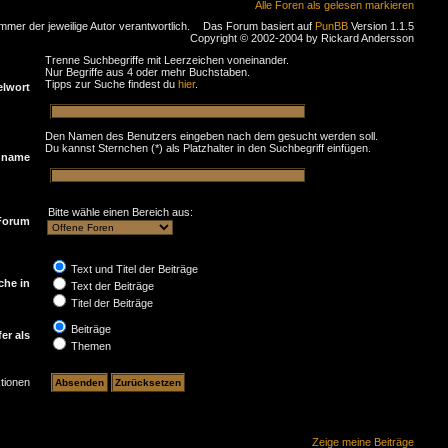
Alle Foren als gelesen markieren
immer der jeweilige Autor verantwortlich.
Das Forum basiert auf
PunBB
Version 1.1.5
Copyright © 2002-2004 by Rickard Andersson
Trenne Suchbegriffe mit Leerzeichen voneinander.
Nur Begriffe aus 4 oder mehr Buchstaben.
Tipps zur Suche findest du
hier
.
elwort
Den Namen des Benutzers eingeben nach dem gesucht werden soll.
Du kannst Sternchen (*) als Platzhalter in den Suchbegriff einfügen.
nname
Bitte wähle einen Bereich aus:
Forum
Text und Titel der Beiträge
che in
Text der Beiträge
Titel der Beiträge
Beiträge
fer als
Themen
tionen
Zeige meine Beiträge