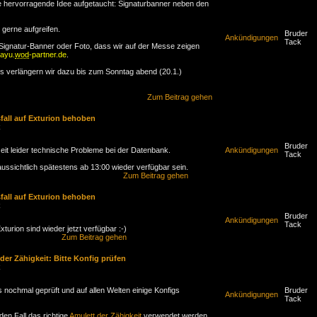
Foto auswählen und/oder machen ;)
e hervorragende Idee aufgetaucht: Signaturbanner neben den
gerne aufgreifen.
Bruder
Ankündigungen
Tack
Signatur-Banner oder Foto, dass wir auf der Messe zeigen
yayu.
wod
-partner.de
.
s verlängern wir dazu bis zum Sonntag abend (20.1.)
Zum Beitrag gehen
fall auf Exturion behoben
k
Bruder
zeit leider technische Probleme bei der Datenbank.
Ankündigungen
Tack
aussichtlich spätestens ab 13:00 wieder verfügbar sein.
Zum Beitrag gehen
fall auf Exturion behoben
k
Bruder
Ankündigungen
Tack
turion sind wieder jetzt verfügbar :-)
Zum Beitrag gehen
der Zähigkeit: Bitte Konfig prüfen
k
s nochmal geprüft und auf allen Welten einige Konfigs
Bruder
Ankündigungen
Tack
eden Fall das richtige
Amulett der Zähigkeit
verwendet werden.