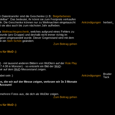
 bevor hier Beschwerden kommen: Geringfügiger Diebstahl,
ion und Zurückgeben aller Items an die Geschädigten als
ch viele eurer weihnachtsspezifischen Fehlermeldungen
setzung)
ungen werden mit einer sichtbaren Verwarnung im Profil des
 geahndet. Es kann aber auch zusätzlich eine
n Datentransfer sind die Geschenke (z.B.:
Beigefarbenes
ugsstrafe ausgesprochen werden was immer der Fall ist,
delbar“. Das bedeutet, ihr könnt sie zum Festpreis verkaufen
 Fall vor dem Rat behandelt wird. (vgl. Punkt 2.3.2)
ln. Die Geschenke können nur zu Weihnachten eingetauscht
Ankündigungen
herbert_
ugsstrafen von 10% können durch eine Spende an das
t sie also auch bis zum nächsten Jahr aufheben.
isierungsprojekt für gemeinnützige Ausbeuter Algarions (RAA)
des Ruhmes des betreffenden Spielers ersetzt werden. Dies
as
Weihnachtsgeschenk
, welches aufgrund eines Fehlers zu
 nur möglich bei leichten Delikten und soll den Opfern von
wurde (pro Gruppe) und deshalb nicht immer richtig im
agerdiebstählen helfen.
eon umgewandelt wurde. Dieser Gegenstand wird mit dem
ungen können von dem Gericht generell ausgesprochen
in ein
Steh-Schön
geändert.
ei dreisten Fällen von Regelübertretungen und / oder wenn
Zum Beitrag gehen
ffende Spieler gar nicht zu einer Kooperation bereit ist.
Dank für eure Aktive Teilnahme an unserer Weihnachtsaktion.
s für WoD :)
k
be nun nichts vergessen, ansonsten werde ich noch ein paar
.
D
- mit tausend anderen Bildern von WoDlern auf der
Role Play
7.4.08 in Münster) - so entsteht ein Bild der
WoD
-
wir auf dem
WoD
-Messestand zeigen.
Bruder
bei sein :)
Ankündigungen
Tack
os, die wir auf der Messe zeigen, verlosen wir 3x 3 Monate
Account!
 mehrere Fotos aus, die dich als WoDler zeigen.
einverstanden, dass wir Dein Foto auf dem Messestand zeigen
Zum Beitrag gehen
oto per Email bitte als JPG an
files@yayu.
wod
-partner.de
.
s für WoD :)
chluss um zwei Tage verlängert
k
ss ist nächste Woche
Mittwoch (der 16.1.).