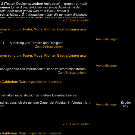
lt 2 (Tester, Designer, andere Aufgaben) – geordnet nach
tnamen
Es wird vermerkt wer seit wann dabei ist mit dem
ets, aber nicht genau was er in Welt 2 macht ;)
rechte
Haben z.B. Informationen über die genauen Wirkungen
rtigkeiten; ist auch notwendig wen man was designen will ;)
Zum Beitrag gehen
önig – vor dem
Reset
– vor dem
Reset
onen rund um Tester, Mods, Richter, Bestrafungen usw.
d – vor dem
Reset
im
 – vor dem
Reset
Ankündigungen
_ - vor dem
Reset
 1.1 - Aufteilung von Testern und Designer
k – vor dem
Reset
Zum Beitrag gehen
on – vor dem
Reset
vor dem
Reset
 – vor dem
Reset
onen rund um Tester, Mods, Richter, Bestrafungen usw.
vor dem
Reset
Ankündigungen
und geschlossen informationen siehe im informationsforum
errechte
Haben
keine
Informationen über die genauen
Zum Beitrag gehen
ems und Fertigkeiten. Testen Änderungen an den Scripten im
llsystem. Z.B. neue Konfiguration und die Tauglichkeit,
+Galderion: Wartungsarbeiten beendet.
barkeit von Dungeons (nach den unzähligen Testläufen von
k
ber). Sind im Endeffekt also Beta-Spieler, die Änderungen und
r testen bevor sie auf die anderen Welten gelangen.
n erhalten neue, deutlich schnellere Datenbankserver.
 – nach dem
Reset
 vor dem
Reset
ändnis, dass ich die genaue Dauer der Arbeiten im Voraus nicht
Bruder
tto – nach dem
Reset
Ankündigungen
ann.
Tack
r – vor dem
Reset
– nach dem
Reset
 Drakon – vor dem
Reset
luxe – vor dem
Reset
 – nach dem
Reset
Zum Beitrag gehen
ed – nach dem
Reset
 – nach dem
Reset
 – vor dem
Reset
+Galderion: Wartungsarbeiten beendet.