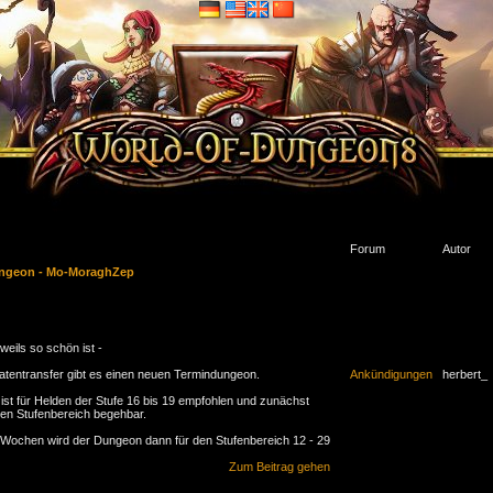
Forum
Autor
ngeon - Mo-MoraghZep
weils so schön ist -
tentransfer gibt es einen neuen Termindungeon.
Ankündigungen
herbert_
ist für Helden der Stufe 16 bis 19 empfohlen und zunächst
sen Stufenbereich begehbar.
4 Wochen wird der Dungeon dann für den Stufenbereich 12 - 29
Zum Beitrag gehen
geon stammt aus der Feder von Fluxit.