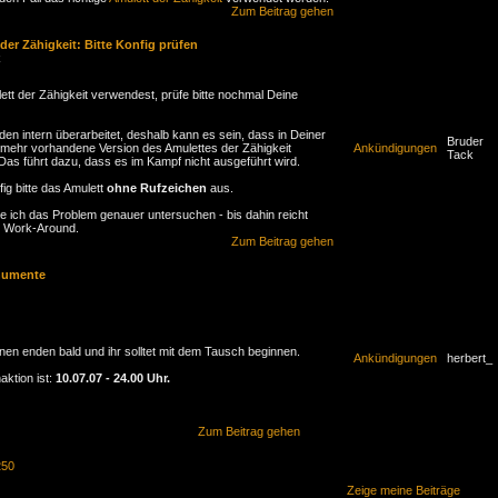
Zum Beitrag gehen
der Zähigkeit: Bitte Konfig prüfen
k
lett der Zähigkeit verwendest, prüfe bitte nochmal Deine
den intern überarbeitet, deshalb kann es sein, dass in Deiner
Bruder
t mehr vorhandene Version des Amulettes der Zähigkeit
Ankündigungen
Tack
Das führt dazu, dass es im Kampf nicht ausgeführt wird.
ig bitte das Amulett
ohne Rufzeichen
aus.
 ich das Problem genauer untersuchen - bis dahin reicht
er Work-Around.
Zum Beitrag gehen
numente
onen enden bald und ihr solltet mit dem Tausch beginnen.
Ankündigungen
herbert_
ktion ist:
10.07.07 - 24.00 Uhr.
Zum Beitrag gehen
250
Zeige meine Beiträge