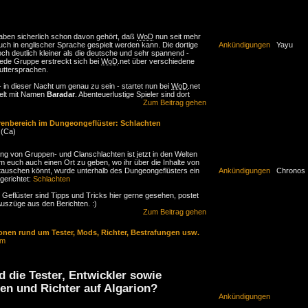
aben sicherlich schon davon gehört, daß
WoD
nun seit mehr
uch in englischer Sprache gespielt werden kann. Die dortige
Ankündigungen
Yayu
ch deutlich kleiner als die deutsche und sehr spannend -
jede Gruppe erstreckt sich bei
WoD
.net über verschiedene
uttersprachen.
- in dieser Nacht um genau zu sein - startet nun bei
WoD
.net
welt mit Namen
Baradar
. Abenteuerlustige Spieler sind dort
herzlich willkommen, wie bei hiesigen Weltenstarts. ;)
Zum Beitrag gehen
renbereich im Dungeongeflüster: Schlachten
-dungeons.net/
 (Ca)
g von Gruppen- und Clanschlachten ist jetzt in den Welten
euch auch einen Ort zu geben, wo ihr über die Inhalte von
tauschen könnt, wurde unterhalb des Dungeongeflüsters ein
Ankündigungen
Chronos
gerichtet:
Schlachten
n Geflüster sind Tipps und Tricks hier gerne gesehen, postet
 Auszüge aus den Berichten. :)
Zum Beitrag gehen
onen rund um Tester, Mods, Richter, Bestrafungen usw.
im
d die Tester, Entwickler sowie
en und Richter auf Algarion?
Ankündigungen