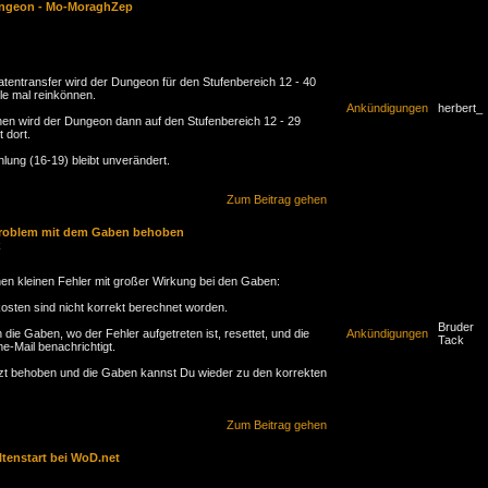
ngeon - Mo-MoraghZep
röhliches Fraon" war angenehm, laut und lustig. Seitdem
e Kontakte in den Süden verstärkt hatte, waren der Handel
leichermaßen aufgeblüht. Viele Fremde zog es nun in das am
de des Kargash-Massivs gelegene Gebiet.
entransfer wird der Dungeon für den Stufenbereich 12 - 40
lle mal reinkönnen.
ät geworden und irgendwann braucht auch ein Held seine
Ankündigungen
herbert_
en wird der Dungeon dann auf den Stufenbereich 12 - 29
edreht von Tanz und Gesang, legt ihr euch in eure Betten,
t dort.
n einen traumlosen Schlaf zu fallen.
lung (16-19) bleibt unverändert.
, als plötzlich euer Zimmerfenster klirrend zerbricht.
Zum Beitrag gehen
em Dungeon.
Problem mit dem Gaben behoben
k
nen kleinen Fehler mit großer Wirkung bei den Gaben:
osten sind nicht korrekt berechnet worden.
Bruder
die Gaben, wo der Fehler aufgetreten ist, resettet, und die
Ankündigungen
Tack
e-Mail benachrichtigt.
etzt behoben und die Gaben kannst Du wieder zu den korrekten
Zum Beitrag gehen
tenstart bei WoD.net