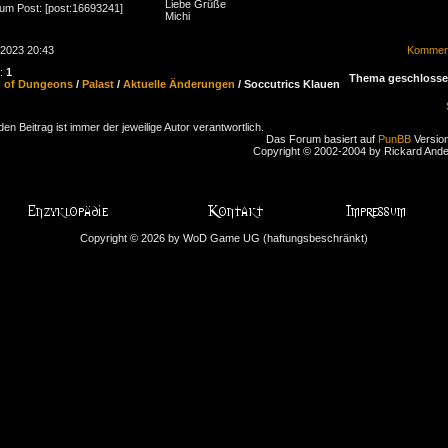
Liebe Grüße
zum Post: [post:16693241]
Michi
.2023 20:43
Komment
n:
1
Thema geschloss
d of Dungeons
/
Palast
/
Aktuelle Änderungen
/ Soccutrics Klauen
den Beitrag ist immer der jeweilige Autor verantwortlich.
Das Forum basiert auf
PunBB
Version
Copyright © 2002-2004 by Rickard And
Copyright © 2026 by WoD Game UG (haftungsbeschränkt)