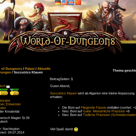
d of Dungeons
/
Palast
/
Aktuelle
Thema geschl
rungen
/ Soccutrics Klauen
Beitrag
Seiten:
1
isch
Guten Abend,
Soccutrics Klauen
wird ab Algarion eine kleine Anpassung
erhalten:
strator
ner
,
Entwickler
Die Boni auf
Fliegende Fäuste
entfallen (
vorher: +
ator
Neu: Boni auf
Gabe: Meisterliche Präzision
+6
der Kreativität
Neu: Boni auf
Tödliche Präzision (Schneidschade
ensch Magier St.39
adesh
r: Nachtspion
Viel Spaß damit
riert: 04.07.2014