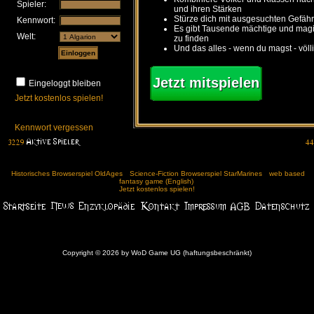
Spieler:
und ihren Stärken
Stürze dich mit ausgesuchten Gefähr
Kennwort:
Es gibt Tausende mächtige und ma
Welt:
zu finden
Und das alles - wenn du magst - völl
Jetzt mitspielen
Eingeloggt bleiben
Jetzt kostenlos spielen!
Kennwort vergessen
Historisches Browserspiel OldAges
Science-Fiction Browserspiel StarMarines
web based
fantasy game (English)
Jetzt kostenlos spielen!
Copyright © 2026 by WoD Game UG (haftungsbeschränkt)