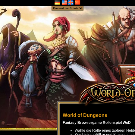
World of Dungeons
Fantasy Browsergame Rollenspiel WoD
Wähle die Rolle eines tapferen Held
Kombiniere Völker und Klassen nach