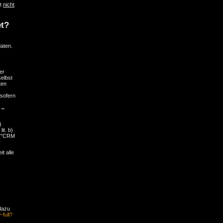
lt
nicht
et?
aten.
er
selbst
ten
(sofern
t →
)
it. b)
 ("CRM
t alle
dazu
full?