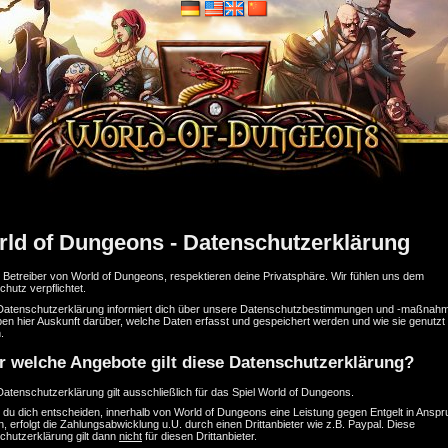
ld of Dungeons - Datenschutzerklärung
e Betreiber von World of Dungeons, respektieren deine Privatsphäre. Wir fühlen uns dem
hutz verpflichtet.
Datenschutzerklärung informiert dich über unsere Datenschutzbestimmungen und -maßnah
en hier Auskunft darüber, welche Daten erfasst und gespeichert werden und wie sie genutzt
.
r welche Angebote gilt diese Datenschutzerklärung?
atenschutzerklärung gilt ausschließlich für das Spiel World of Dungeons.
t du dich entscheiden, innerhalb von World of Dungeons eine Leistung gegen Entgelt in Ansp
 erfolgt die Zahlungsabwicklung u.U. durch einen Drittanbieter wie z.B. Paypal. Diese
chutzerklärung gilt dann
nicht
für diesen Drittanbieter.