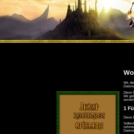
Wor
Wir, di
Datensc
Diese 
Wir geb
werden
1 Fü
Diese D
Solltes
nehmen,
Datens