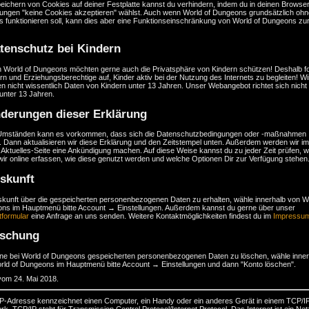
eichern von Cookies auf deiner Festplatte kannst du verhindern, indem du in deinen Browser
llungen "keine Cookies akzeptieren" wählst. Auch wenn World of Dungeons grundsätzlich ohn
s funktionieren soll, kann dies aber eine Funktionseinschränkung von World of Dungeons zu
tenschutz bei Kindern
n World of Dungeons möchten gerne auch die Privatsphäre von Kindern schützen! Deshalb f
ern und Erziehungsberechtige auf, Kinder aktiv bei der Nutzung des Internets zu begleiten! Wi
n nicht wissentlich Daten von Kindern unter 13 Jahren. Unser Webangebot richtet sich nicht
unter 13 Jahren.
derungen dieser Erklärung
Umständen kann es vorkommen, dass sich die Datenschutzbedingungen oder -maßnahmen
 Dann aktualisieren wir diese Erklärung und den Zeitstempel unten. Außerdem werden wir im
 Aktuelles-Seite eine Ankündigung machen. Auf diese Weise kannst du zu jeder Zeit prüfen, 
ir online erfassen, wie diese genutzt werden und welche Optionen Dir zur Verfügung stehen
skunft
kunft über die gespeicherten personenbezogenen Daten zu erhalten, wähle innerhalb von Wo
ns im Hauptmenü bitte Account → Einstellungen. Außerdem kannst du gerne über unser
tformular
eine Anfrage an uns senden. Weitere Kontaktmöglichkeiten findest du im
Impressu
öschung
ne bei World of Dungeons gespeicherten personenbezogenen Daten zu löschen, wähle inner
rld of Dungeons im Hauptmenü bitte Account → Einstellungen und dann "Konto löschen".
vom 24. Mai 2018.
 IP-Adresse kennzeichnet einen Computer, ein Handy oder ein anderes Gerät in einem TCP/I
k. TCP/IP steht für Transmission Control Protocol/Internet Protocol. Das Internet ist ein Ne