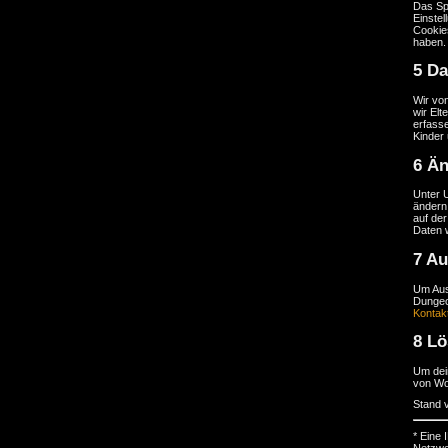
Das Sp
Einste
Cookie
haben.
5 Da
Wir vo
wir Elt
erfasse
Kinder 
6 Än
Unter 
ändern.
auf der
Daten w
7 Au
Um Aus
Dungeo
Kontak
8 L
Um dei
von Wo
Stand 
* Eine
Netzwer