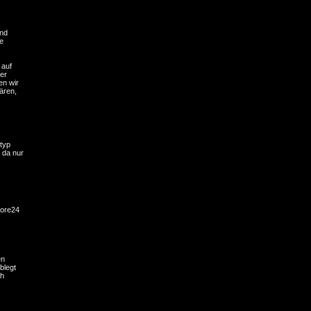
ind
e
 auf
ter
en wir
ären,
typ
 da nur
tore24
en
blegt
ch