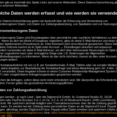
em gibt es innerhalb des Spiels Links auf externe Webseiten. Diese Datenschutzerkärung gi
se externen Webseiten.
lche Daten werden erfasst und wie werden sie verwend
ser Datenschutzerklärung geben wir Auskunft über die Erfassung und Verwendung von
enbezogenen Daten, von Daten zur Zahlungsabwicklung, von Spieldaten und von Nutzungsd
ersonenbezogene Daten
enbezogene Daten sind Einzelangaben über persönliche oder sachliche Verhältnisse zu dein
 Wenn du dich bei World of Dungeons registrierst, gibst du deine E-Mail-Adresse und einen 
ten Spielernamen (Pseudonym) an. Dein Kennwort wird verschlüsselt gespeichert. Diese Da
deine Zeitzone kannst du im Spiel unter Account → Einstellungen einsehen und anpassen.
ntlich verwenden wir deine E-Mail-Adresse, um dich über interessante Neuerungen im Spiel 
her zugestimmt hast) oder vertragliche Dinge (wie z.B. Änderungen der Allgemeinen
ftsbedingungen) zu informieren. Wenn du das nicht möchtest, kannst du dies unter Accoun
lungen ändern.
 Kontaktaufnahme mit uns (z.B. per Kontaktformular, E-Mail, Telefon oder via sozialer Medien
deine Angaben zur Bearbeitung der Kontaktanfrage und deren Abwicklung gem. Art. 6 Abs. 1 l
verarbeitet. Deine Angaben können in einem Customer-Relationship-Management System
") oder vergleichbarer Anfragenorganisation gespeichert werden.
chen die Anfragen, sofern diese nicht mehr erforderlich sind. Wir überprüfen die Erforderlichkei
hre; Ferner gelten die gesetzlichen Archivierungspflichten.
aten zur Zahlungsabwicklung
gen werden - je nach Land - über die Digistore24 GmbH, St.-Godehard-Straße 32, 31139
heim oder PayPal (Europe) S.à r.l. et Cie, S.C.A, 22-24 Boulevard Royal L-2449 Luxembourg
kelt. Wir speichern deshalb lediglich eine Transaktionsnummer über die die Zahlung geprüft
 kann. Es werden bei der Zahlung keine persönlichen Daten an die Digistore24 bzwl. Paypal
agen, allerdings werden Digistore24 bzw. Paypal selbst Daten erheben und speichern (Siehe 
//www.digistore24.com/page/privacy
bzw.
https://www.paypal.com/de/webapps/mpp/ua/privacy-
.x=de_DE
).