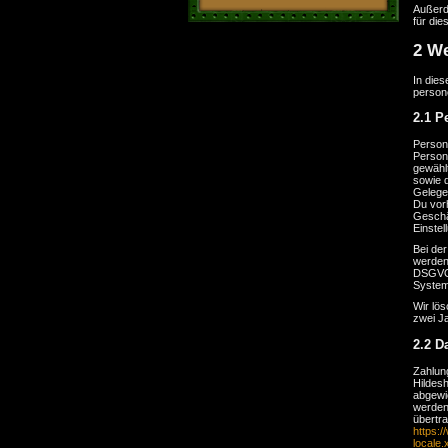
Außerd
für die
2 We
In die
person
2.1 P
Person
Person.
gewähl
sowie 
Gelege
Du vor
Geschä
Einstel
Bei der
werden 
DSGVO 
System
Wir lös
zwei Ja
2.2 D
Zahlun
Hildes
abgewic
werden
übertr
https:
locale