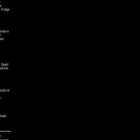
-
e
r Folge
ordern
r
 an
 Spiel
welche
.
rld of
m
.
halb
P-
tzwerk,