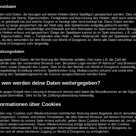
pieldaten
ten sind Daten, die bezogen auf deinen Helden (deine Spielfigur) gespeichert werden. Dies s
elsweise der Name, Eigenschaften, Fertigkeiten und Ausrüstung des Helden, aber auch welch
 er gekämpft hat und welche Gegner er besiegt oder nicht besiegt hat. Diese Daten werden
ns so lange gespeichert, bis der Held oder dein Spielerkonto endgültig gelöscht werden.
tische Daten über Kampferfolge und Einkäufe auf dem Marktplatz im Spiel werden ohne Bezug
e Helden erfasst und gespeichert. Einige der Spieldaten kannst du im Spiel einsehen, z.B. un
Eigenschaften, Held → Fertigkeiten oder Held → Mein Heldenprofil. Viele der Spieldaten halt
 da dies wesentlich für den Betrieb von World of Dungeons ist. Wenn alle Daten einsehbar w
orld of Dungeons sehr langweilig.
utzungsdaten
sdaten sind Daten, die bei Nutzung der Webseite anfallen. Das kann z.B. die Zahl der
aufrufe oder der verwendete Browser sein. Bei jedem Login werden IP-Adresse* und Browser
hert, sowie Zeitpunkt des Logins. Dies ist für den Betrieb von World of Dungeons notwendig,
regelwidrige Erstellung mehrerer Spielerkonten (sog. Multiaccounts) erkannt und somit eine
dung des Spielgleichgewichts als Ganzes ausgeschlossen werden kann.
 wen werden deine Daten weitergegeben?
u gegen Entgelt eine Leistung in Anspruch nimmst wird dabei die Bestellnummer an die Digis
ypal übermittelt.. Dies ist für die Zahlungsabwicklung notwendig.
formationen über Cookies
den sog. Cookies zum Wiedererkennen mehrfacher Nutzung eines Angebots durch denselb
eingesetzt. Cookies sind kleine Textdateien, die dein Internet-Browser auf deinem Rechner a
ichert. Wenn du unsere Seite erneut aufrufst, geben diese Cookies Informationen ab, um di
tisch wiederzuerkennen. Diese Wiedererkennung erfolgt aufgrund deiner in den Cookies
cherten Informationen. Die so erlangten Informationen dienen dazu, World of Dungeons zu
eren und dir einen leichteren Zugang zu World of Dungeons zu ermöglichen.