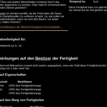
Designed by
Iyus
 Tiere und andere Wesenheiten scheinen durch das
ter angesteckt zu werden. Oder habt ihr schonmal einen
Diese Fertigkeit kann zur gleiche
enden Dämon gesehen?
nur einmal auf ein Ziel gewirkt w
auber
ist ziemlich perfide, da der Feind über die Dauer
hen Kampfeswillen zu verlieren scheint. Ja, wie sollen sie
eiterkämpfen, wenn sie sich den Bauch, vor lauter
n, halten müssen?
schreibung in der World of Dungeons-Enzyklopädie ...
ebenfertigkeit für:
ebelwicht
(ab St. 33)
wirkungen auf den
Besitzer
der Fertigkeit
oni und Mali wirken (soweit nicht anders angegeben), wenn der Held diese Fertigkeit besitzt
Rang von 1 oder mehr hat.
auf Eigenschaften
schaft
Modifikator
sma
+20% des Fertigkeitenrangs
nts
+25% des Fertigkeitenrangs
+34% des Fertigkeitenrangs
auf den
Rang
von Fertigkeiten