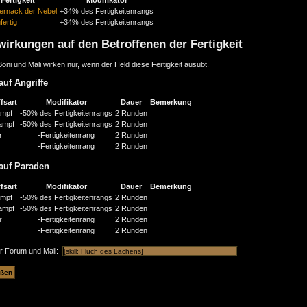
Fertigkeit
Modifikator
ernack der Nebel
+34% des Fertigkeitenrangs
fertig
+34% des Fertigkeitenrangs
wirkungen auf den
Betroffenen
der Fertigkeit
oni und Mali wirken nur, wenn der Held diese Fertigkeit ausübt.
auf Angriffe
fsart
Modifikator
Dauer
Bemerkung
mpf
-50% des Fertigkeitenrangs
2 Runden
ampf
-50% des Fertigkeitenrangs
2 Runden
r
-Fertigkeitenrang
2 Runden
-Fertigkeitenrang
2 Runden
auf Paraden
fsart
Modifikator
Dauer
Bemerkung
mpf
-50% des Fertigkeitenrangs
2 Runden
ampf
-50% des Fertigkeitenrangs
2 Runden
r
-Fertigkeitenrang
2 Runden
-Fertigkeitenrang
2 Runden
ür Forum und Mail: