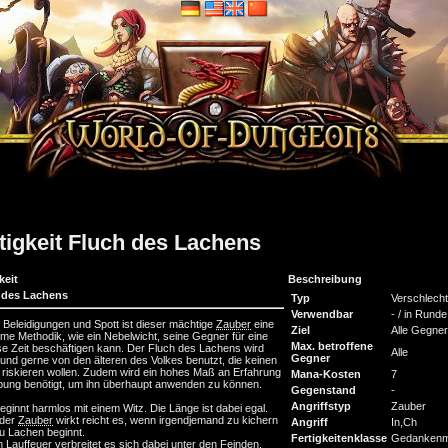
tigkeit Fluch des Lachens
keit
Beschreibung
 des Lachens
Typ
Verschlech
Verwendbar
- / in Runde
Beleidigungen und Spott ist dieser mächtige
Zauber
eine
Ziel
Alle Gegner
me Methodik, wie ein Nebelwicht, seine Gegner für eine
Max. betroffene
e Zeit beschäftigen kann. Der Fluch des Lachens wird
Alle
Gegner
 und gerne von den älteren des Volkes benutzt, die keinen
riskieren wollen. Zudem wird ein hohes Maß an Erfahrung
Mana-Kosten
7
ung benötigt, um ihn überhaupt anwenden zu können.
Gegenstand
-
Angriffstyp
Zauber
beginnt harmlos mit einem Witz. Die Länge ist dabei egal.
 der
Zauber
wirkt reicht es, wenn irgendjemand zu kichern
Angriff
In,Ch
u Lachen beginnt.
Fertigkeitenklasse
Gedankenm
n Lauffeuer verbreitet es sich dabei unter den Feinden.