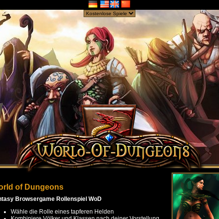
rld of Dungeons
ntasy Browsergame Rollenspiel WoD
Wähle die Rolle eines tapferen Helden
Kombiniere Völker und Klassen nach deiner Vorstellung