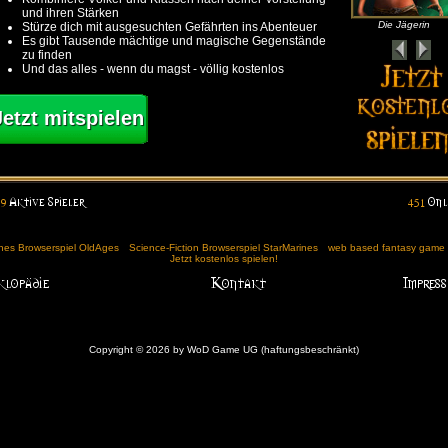
und ihren Stärken
Die Jägerin
Stürze dich mit ausgesuchten Gefährten ins Abenteuer
Es gibt Tausende mächtige und magische Gegenstände
zu finden
Und das alles - wenn du magst - völlig kostenlos
Jetzt mitspielen
ches Browserspiel OldAges
Science-Fiction Browserspiel StarMarines
web based fantasy game (
Jetzt kostenlos spielen!
Copyright © 2026 by WoD Game UG (haftungsbeschränkt)